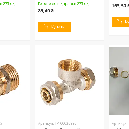
и 275 од.
Готово до відправки 275 од.
163,50 
85,40 ₴
К
Купити
85
ТР-00026886