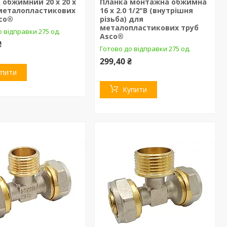
 обжимний 20 х 20 х
Планка монтажна обжимна
 металопластикових
16 х 2.0 1/2"В (внутрішня
sco®
різьба) для
металопластикових труб
 відправки 275 од.
Asco®
₴
Готово до відправки 275 од.
299,40 ₴
упити
Купити