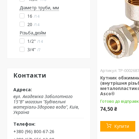
Діаметр труби, мм
16
14
20
14
Різьба,дюйм
1/2"
14
3/4"
7
ТР-000268
Контакти
Кутник обжимний
(внутрішня різь
металопластико
Asco®
вул. Академіка Заболотного
Готово до відправк
15"В" магазин "Будівельні
матеріали-Здорова вода", Київ,
74,50 ₴
Україна
Купити
+380 (96) 800-67-26