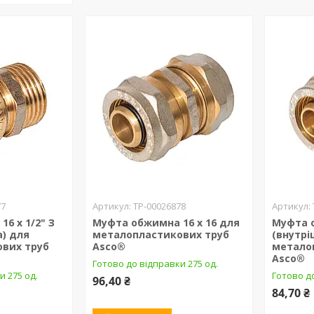
77
ТР-00026878
6 х 1/2" З
Муфта обжимна 16 х 16 для
Муфта о
а) для
металопластикових труб
(внутрі
вих труб
Asco®
метало
Asco®
Готово до відправки 275 од.
и 275 од.
Готово до
96,40 ₴
84,70 ₴