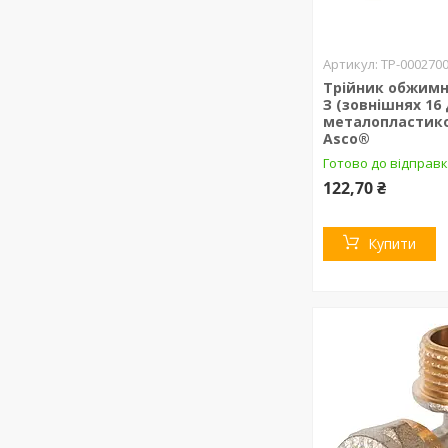
ТР-000270
Трійник обжимни
З (зовнішнях 16
металопластико
Asco®
Готово до відправк
122,70 ₴
Купити