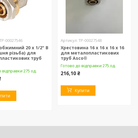
ТР-00027546
ТР-00027548
обжимний 20 х 1/2" В
Хрестовина 16 х 16 х 16 х 16
шня різьба) для
для металопластикових
пластикових труб
труб Asco®
Готово до відправки 275 од.
 відправки 275 од.
216,10 ₴
₴
Купити
упити