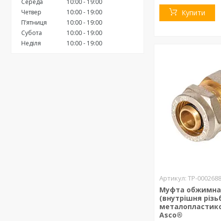
Середа
10:00
19:00
Четвер
10:00
19:00
Купити
Пʼятниця
10:00
19:00
Субота
10:00
19:00
Неділя
10:00
19:00
ТР-000268
Муфта обжимна 2
(внутрішня різь
металопластико
Asco®