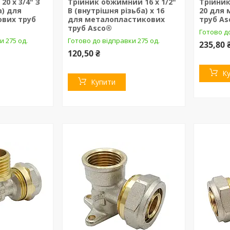
0 х 3/4" З
Трійник обжимний 16 х 1/2"
Трійник
а) для
В (внутрішня різьба) х 16
20 для
вих труб
для металопластикових
труб A
труб Asco®
Готово до
и 275 од.
Готово до відправки 275 од.
235,80 
120,50 ₴
К
Купити