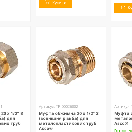
Купити
К
81
ТР-00026882
0 х 1/2" В
Муфта обжимна 20 х 1/2" З
Муфта о
ба) для
(зовнішня різьба) для
метало
вих труб
металопластикових труб
Asco®
Asco®
Готово до