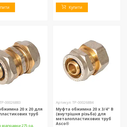
упити
Купити
ТР-00026883
ТР-00026884
бжимна 20 х 20 для
Муфта обжимна 20 х 3/4" В
пластикових труб
(внутрішня різьба) для
металопластикових труб
Asco®
 відправки 275 од.