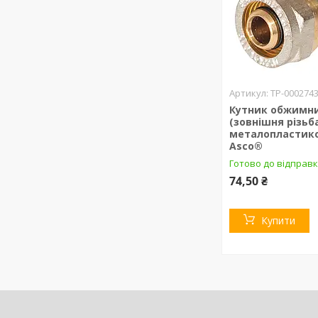
ТР-000274
Кутник обжимний
(зовнішня різьб
металопластико
Asco®
Готово до відправк
74,50 ₴
Купити