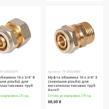
ТР-00026879
ТР-00026880
бжимна 16 х 3/4" В
Муфта обжимна 16 х 3/4" З
шня різьба) для
(зовнішня різьба) для
пластикових труб
металопластикових труб
Asco®
 відправки 275 од.
Готово до відправки 275 од.
68,60 ₴