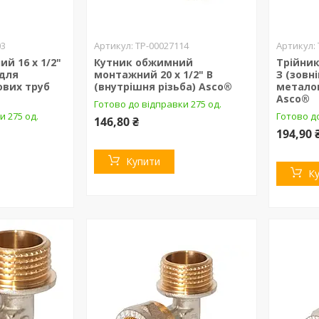
03
ТР-00027114
й 16 х 1/2"
Кутник обжимний
Трійник
 для
монтажний 20 х 1/2" В
З (зовн
вих труб
(внутрішня різьба) Asco®
метало
Asco®
Готово до відправки 275 од.
и 275 од.
Готово до
146,80 ₴
194,90 
Купити
К