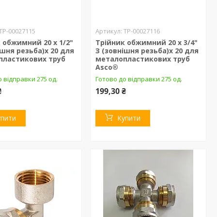
ТР-00027115
ТР-00027116
 обжимний 20 х 1/2"
Трійник обжимний 20 х 3/4"
ішня резьба)х 20 для
З (зовнішня резьба)х 20 для
пластикових труб
металопластикових труб
Asco®
 відправки 275 од.
Готово до відправки 275 од.
₴
199,30 ₴
упити
Купити