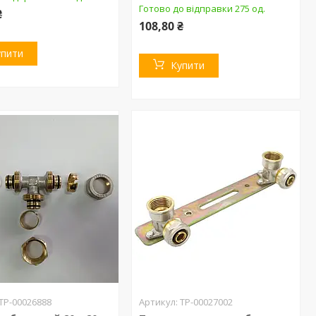
Готово до відправки 275 од.
₴
108,80 ₴
упити
Купити
ТР-00026888
ТР-00027002