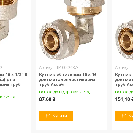
72
ТР-00026873
 16 х 1/2" В
Кутник обтискний 16 х 16
Кутник 
ба) для
для металопластикових
для ме
вих труб
труб Asco®
труб A
Готово до відправки 275 од.
Готово до
и 275 од.
87,60 ₴
151,10 
Купити
К