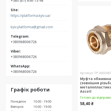
+380 (67) 656-13-98
https://platforma.kyiv.ua/
kyiv.platforma@gmail.com
+380968006726
+380968006726
+380968006726
ТР-000268
Муфта обжимна 1
(зовнішня різьб
металопластико
Графік роботи
Asco®
Готово до відправк
Понеділок
10:00
19:00
58,40 ₴
Вівторок
10:00
19:00