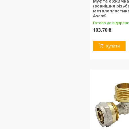
Муфта обжимна 2
(зовнішня різьб
металопластико
Asco®
Готово до відправк
103,70 ₴
Купити