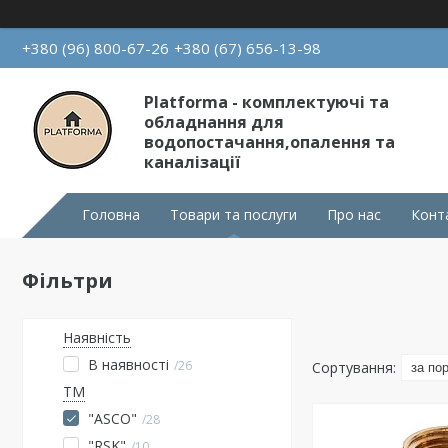
+380 (96) 800-67-26
+380 (67) 656-13-98
Platforma - комплектуючі та
обладнання для
водопостачання,опалення та
каналізації
Головна
Товари та послуги
Про нас
Конт
Фільтри
Наявність
В наявності
26
ТМ
"ASCO"
28
"RSK"
10