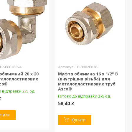
ТР-00026874
ТР-00026876
обжимний 20 х 20
Муфта обжимна 16 х 1/2" В
талопластикових
(внутрішня різьба) для
sco®
металопластикових труб
Asco®
 відправки 275 од.
Готово до відправки 275 од.
₴
58,40 ₴
упити
Купити