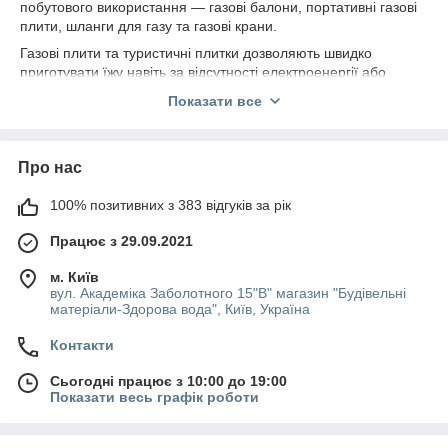
побутового використання — газові балони, портативні газові
плити, шланги для газу та газові крани.
Газові плити та туристичні плитки дозволяють швидко
приготувати їжу навіть за відсутності електроенергії або
стаціонарного газопостачання. Газові балони
Показати все
використовуються як джерело палива для плит та інших
газових приладів.
Для підключення газових приладів застосовуються спеціальні
Про нас
шланги для газу та газові крани, які забезпечують надійну та
безпечну роботу системи.
100% позитивних з 383 відгуків за рік
У нашому магазині можна
купити газове обладнання для
плит та газових балонів
з доставкою по всій Україні.
Працює з 29.09.2021
м. Київ
вул. Академіка Заболотного 15"В" магазин "Будівельні
матеріали-Здорова вода", Київ, Україна
Контакти
Сьогодні працює з 10:00 до 19:00
Показати весь графік роботи