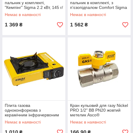
пальник у комплекті,
пальник в комплекті, з
"Кемпінг" Sigma 2.2 кВт, 145 г/
п'єзопідпалом Comfort Sigma
год (2903221)
2.2 кВт, 145 г/год (2903111)
Немає в наявності
Немає в наявності
1 369
1 562
₴
₴
Плита газова
Кран кульовий для газу Nickel
одноконфоркова з
PRO 1/2" ВВ PN20 жовтий
керамічним інфрачервоним
метелик Asco®
пальником, п'єзопідпалом та
Немає в наявності
Немає в наявності
адаптером (кейс) SIGMA
1 010
166,90
₴
₴