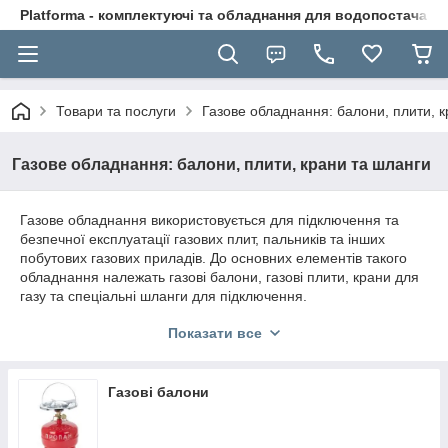
Platforma - комплектуючі та обладнання для водопостачання
Товари та послуги
Газове обладнання: балони, плити, 
Газове обладнання: балони, плити, крани та шланги
Газове обладнання використовується для підключення та
безпечної експлуатації газових плит, пальників та інших
побутових газових приладів. До основних елементів такого
обладнання належать газові балони, газові плити, крани для
газу та спеціальні шланги для підключення.
Газові балони дозволяють використовувати плиту або
Показати все
пальник автономно — у приватних будинках, на дачах, у
польових умовах або під час відсутності централізованого
газопостачання.
Газові балони
Для безпечної роботи системи використовуються газові крани
та шланги для газу, які забезпечують герметичність та
надійне підключення обладнання.