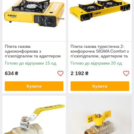
Плита газова
Плита газова туристична 2-
одноконфоркова з
конфорочна SIGMA Comfort з
п'єзопідпалом та адаптером
п'єзопідпалом, адаптером та
(кейс) SIGMA (2903431)
кейсом (2903461)
Готово до відправки 15 од.
Готово до відправки 20 од.
634
2 192
₴
₴
Купити
Купити