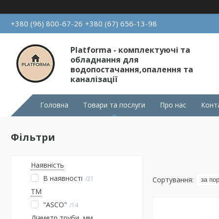
+380 (96) 800-67-26
+380 (67) 656-13-98
Platforma - комплектуючі та
обладнання для
водопостачання,опалення та
каналізації
Головна
Товари та послуги
Про нас
Конт
Фільтри
Наявність
В наявності
21
ТМ
"ASCO"
14
Діаметр труби, мм