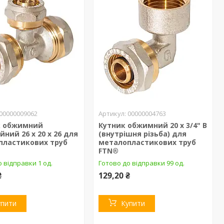
00000009062
00000004763
к обжимний
Кутник обжимний 20 х 3/4" В
йний 26 x 20 x 26 для
(внутрішня різьба) для
пластикових труб
металопластикових труб
FTN®
 відправки 1 од.
Готово до відправки 99 од.
₴
129,20 ₴
упити
Купити