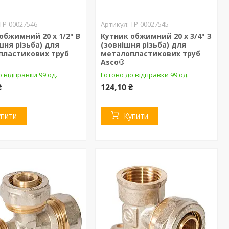
ТР-00027546
ТР-00027545
обжимний 20 х 1/2" В
Кутник обжимний 20 х 3/4" З
шня різьба) для
(зовнішня різьба) для
пластикових труб
металопластикових труб
Asco®
 відправки 99 од.
Готово до відправки 99 од.
₴
124,10 ₴
упити
Купити