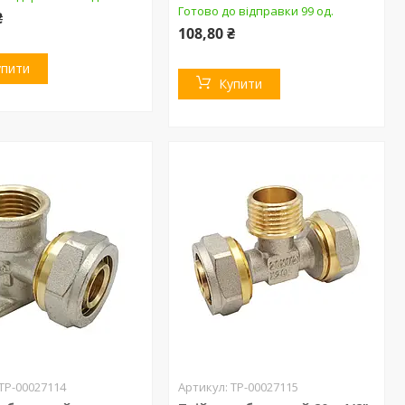
Готово до відправки 99 од.
₴
108,80 ₴
упити
Купити
ТР-00027114
ТР-00027115