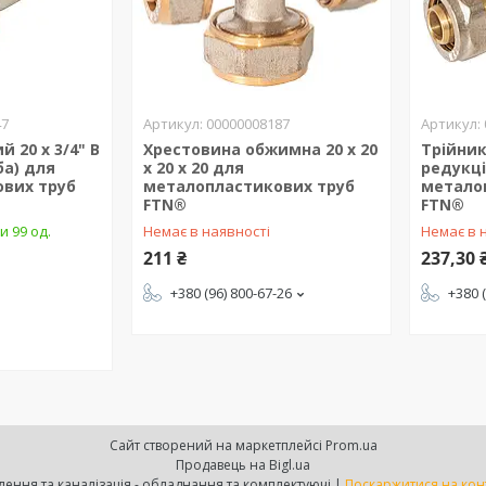
47
00000008187
 20 х 3/4" В
Хрестовина обжимна 20 х 20
Трійни
ба) для
х 20 х 20 для
редукці
вих труб
металопластикових труб
метало
FTN®
FTN®
и 99 од.
Немає в наявності
Немає в 
211 ₴
237,30 
+380 (96) 800-67-26
+380 
Сайт створений на маркетплейсі
Prom.ua
Продавець на Bigl.ua
Platforma - водопостачання, опалення та каналізація - обладнання та комплектуючі |
Поскаржитися на кон