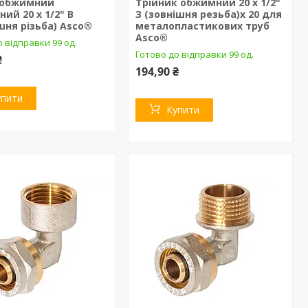
 обжимний
Трійник обжимний 20 х 1/2"
ий 20 х 1/2" В
З (зовнішня резьба)х 20 для
шня різьба) Asco®
металопластикових труб
Asco®
 відправки 99 од.
Готово до відправки 99 од.
₴
194,90 ₴
упити
Купити