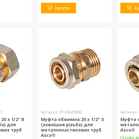
Купити
К
81
ТР-00026882
0 х 1/2" В
Муфта обжимна 20 х 1/2" З
Муфта о
ба) для
(зовнішня різьба) для
метало
вих труб
металопластикових труб
Asco®
Asco®
Готово до