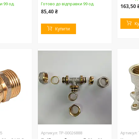
и 99 од.
Готово до відправки 99 од.
163,50 
85,40 ₴
К
Купити
85
ТР-00026888