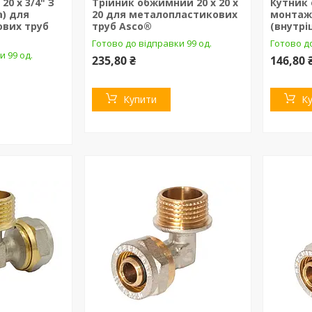
0 х 3/4" З
Трійник обжимний 20 х 20 х
Кутник
а) для
20 для металопластикових
монтажн
вих труб
труб Asco®
(внутрі
Готово до відправки 99 од.
Готово до
и 99 од.
235,80 ₴
146,80 
Купити
К