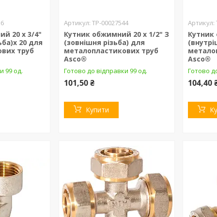
16
ТР-00027544
й 20 х 3/4"
Кутник обжимний 20 х 1/2" З
Кутник 
ьба)х 20 для
(зовнішня різьба) для
(внутрі
вих труб
металопластикових труб
метало
Asco®
Asco®
и 99 од.
Готово до відправки 99 од.
Готово до
101,50 ₴
104,40 
Купити
К