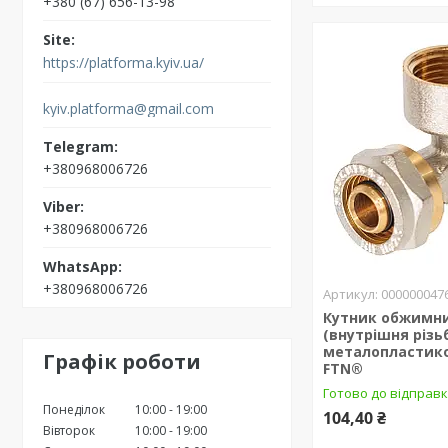
+380 (67) 656-13-98
https://platforma.kyiv.ua/
kyiv.platforma@gmail.com
+380968006726
+380968006726
+380968006726
000000047
Кутник обжимний
(внутрішня різь
металопластико
Графік роботи
FTN®
Готово до відправк
Понеділок
10:00
19:00
104,40 ₴
Вівторок
10:00
19:00