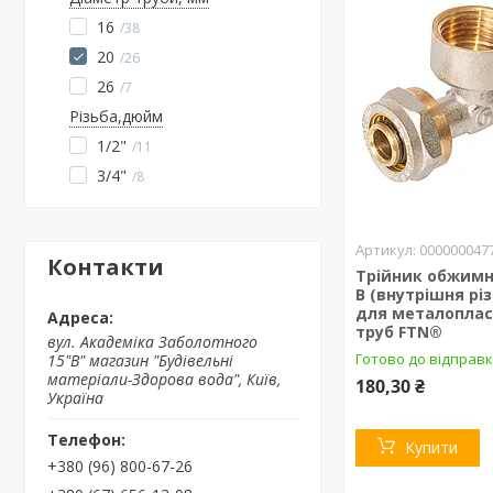
16
38
20
26
26
7
Різьба,дюйм
1/2"
11
3/4"
8
000000047
Контакти
Трійник обжимни
В (внутрішня різ
для металопла
труб FTN®
вул. Академіка Заболотного
Готово до відправк
15"В" магазин "Будівельні
матеріали-Здорова вода", Київ,
180,30 ₴
Україна
Купити
+380 (96) 800-67-26