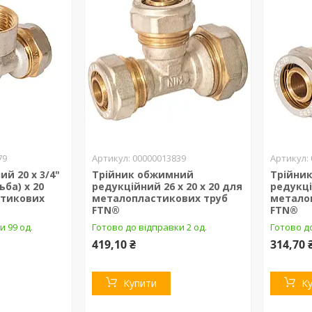
79
00000013839
й 20 х 3/4"
Трійник обжимний
Трійни
ьба) х 20
редукційний 26 x 20 x 20 для
редукці
стикових
металопластикових труб
метало
FTN®
FTN®
и 99 од.
Готово до відправки 2 од.
Готово до
419,10 ₴
314,70 
Купити
К