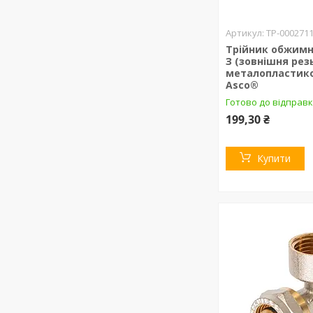
ТР-000271
Трійник обжимни
З (зовнішня рез
металопластико
Asco®
Готово до відправк
199,30 ₴
Купити