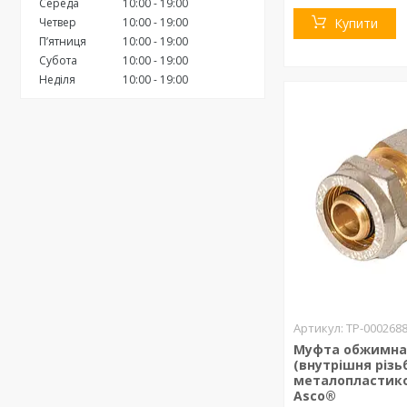
Середа
10:00
19:00
Четвер
10:00
19:00
Купити
Пʼятниця
10:00
19:00
Субота
10:00
19:00
Неділя
10:00
19:00
ТР-000268
Муфта обжимна 2
(внутрішня різь
металопластико
Asco®