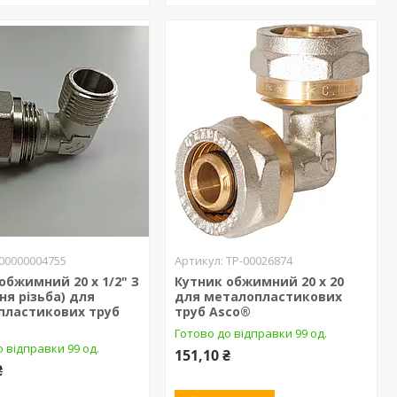
00000004755
ТР-00026874
обжимний 20 х 1/2" З
Кутник обжимний 20 х 20
ня різьба) для
для металопластикових
пластикових труб
труб Asco®
Готово до відправки 99 од.
 відправки 99 од.
151,10 ₴
₴