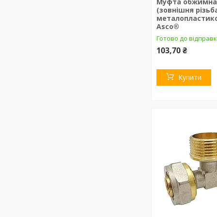
Муфта обжимна 2
(зовнішня різьб
металопластико
Asco®
Готово до відправк
103,70 ₴
Купити