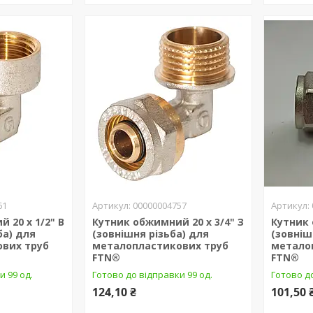
61
00000004757
 20 х 1/2" В
Кутник обжимний 20 х 3/4" З
Кутник 
ба) для
(зовнішня різьба) для
(зовніш
вих труб
металопластикових труб
метало
FTN®
FTN®
и 99 од.
Готово до відправки 99 од.
Готово до
124,10 ₴
101,50 