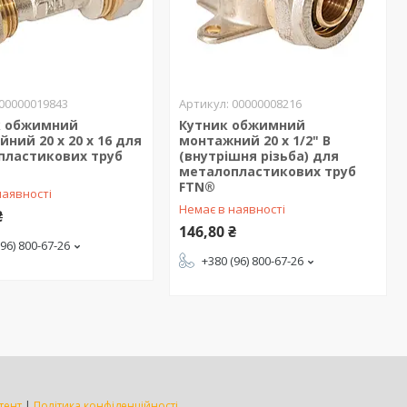
00000019843
00000008216
к обжимний
Кутник обжимний
йний 20 х 20 х 16 для
монтажний 20 х 1/2" В
пластикових труб
(внутрішня різьба) для
металопластикових труб
FTN®
наявності
Немає в наявності
₴
146,80 ₴
(96) 800-67-26
+380 (96) 800-67-26
тент
|
Політика конфіденційності