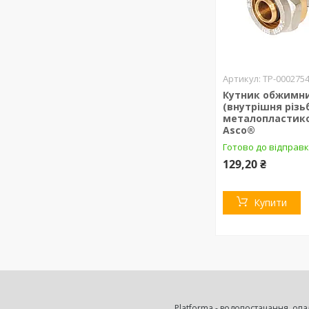
ТР-000275
Кутник обжимний
(внутрішня різь
металопластико
Asco®
Готово до відправк
129,20 ₴
Купити