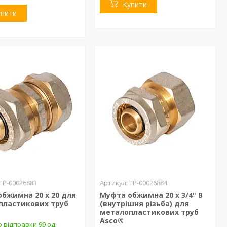
Купити
упити
ТР-00026883
ТР-00026884
бжимна 20 х 20 для
Муфта обжимна 20 х 3/4" В
пластикових труб
(внутрішня різьба) для
металопластикових труб
Asco®
 відправки 99 од.