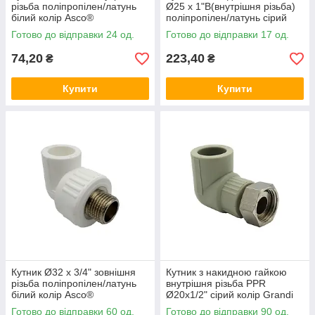
різьба поліпропілен/латунь
Ø25 x 1"В(внутрішня різьба)
білий колір Asco®
поліпропілен/латунь сірий
колір Asco®
Готово до відправки 24 од.
Готово до відправки 17 од.
74,20
223,40
₴
₴
Купити
Купити
Кутник Ø32 x 3/4" зовнішня
Кутник з накидною гайкою
різьба поліпропілен/латунь
внутрішня різьба PPR
білий колір Asco®
Ø20x1/2" сірий колір Grandi
Готово до відправки 60 од.
Готово до відправки 90 од.