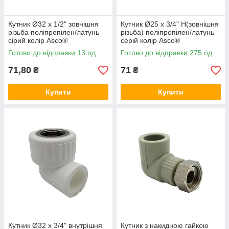
Кутник Ø32 x 1/2" зовнішня
Кутник Ø25 x 3/4" Н(зовнішня
різьба поліпропілен/латунь
різьба) поліпропілен/латунь
сірий колір Asco®
серій колір Asco®
Готово до відправки 13 од.
Готово до відправки 275 од.
71,80
71
₴
₴
Купити
Купити
Кутник Ø32 x 3/4" внутрішня
Кутник з накидною гайкою