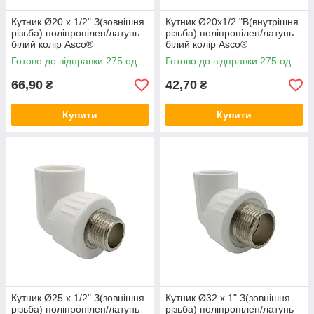
Кутник Ø20 x 1/2" З(зовнішня
Кутник Ø20x1/2 "В(внутрішня
різьба) поліпропілен/латунь
різьба) поліпропілен/латунь
білий колір Asco®
білий колір Asco®
Готово до відправки 275 од.
Готово до відправки 275 од.
66,90
42,70
₴
₴
Купити
Купити
Кутник Ø25 x 1/2" З(зовнішня
Кутник Ø32 x 1" З(зовнішня
різьба) поліпропілен/латунь
різьба) поліпропілен/латунь