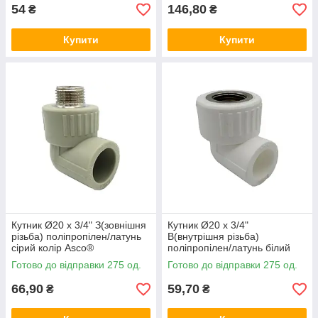
54
146,80
₴
₴
Купити
Купити
Кутник Ø20 x 3/4" З(зовнішня
Кутник Ø20 x 3/4"
різьба) поліпропілен/латунь
В(внутрішня різьба)
сірий колір Asco®
поліпропілен/латунь білий
колір Asco®
Готово до відправки 275 од.
Готово до відправки 275 од.
66,90
59,70
₴
₴