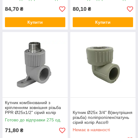
84,70
80,10
₴
₴
Купити
Купити
Кутник комбінований з
кріпленням зовнішня різьба
PPR Ø25x1/2" сірий колір
Кутник Ø25x 3/4" В(внутрішня
ASCO® 10/80шт
різьба) поліпропілен/латунь
Готово до відправки 275 од.
сірий колір Asco®
71,80
Немає в наявності
₴