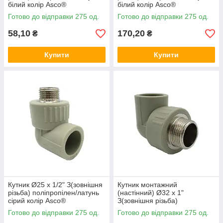
білий колір Asco®
білий колір Asco®
Готово до відправки 275 од.
Готово до відправки 275 од.
58,10
170,20
₴
₴
Купити
Купити
Кутник Ø25 x 1/2" З(зовнішня
Кутник монтажний
різьба) поліпропілен/латунь
(настінний) Ø32 x 1"
сірий колір Asco®
З(зовнішня різьба)
поліпропілен/латунь сірий
Готово до відправки 275 од.
Готово до відправки 275 од.
колір Asco®