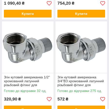
1 090,40
754,20
₴
₴
Купити
Купити
Згін кутовий американка 1/2"
Згін кутовий американка
хромований латунний
3/4"ВЗ хромований латунний
різьбовий фітинг для
різьбовий фітинг для
водопровідних труб V&G
водопровідних труб V&G
Готово до відправки 32 од.
Готово до відправки 275 од.
320,90
572
₴
₴