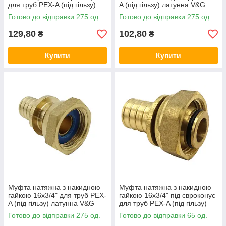
для труб PEX-A (під гільзу)
A (під гільзу) латунна V&G
латунна V&G (VALOGIN)
(VALOGIN)
Готово до відправки 275 од.
Готово до відправки 275 од.
129,80
102,80
₴
₴
Купити
Купити
Муфта натяжна з накидною
Муфта натяжна з накидною
гайкою 16x3/4" для труб PEX-
гайкою 16x3/4" під євроконус
A (під гільзу) латунна V&G
для труб PEX-A (під гільзу)
(VALOGIN)
латунна V&G (VALOGIN)
Готово до відправки 275 од.
Готово до відправки 65 од.