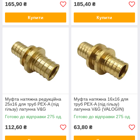
165,90
185,40
₴
₴
Купити
Купити
Муфта натяжна редукційна
Муфта натяжна 16x16 для
25x16 для труб PEX-A (під
труб PEX-A (під гільзу)
гільзу) латунна V&G
латунна V&G (VALOGIN)
(VALOGIN)
Готово до відправки 275 од.
Готово до відправки 275 од.
112,60
63,80
₴
₴