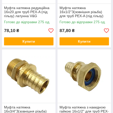
Муфта натяжна редукційна
Муфта натяжна
16x20 для труб PEX-A (під
16x1/2"З(зовнішня різьба)
гільзу) латунна V&G
для труб PEX-A (під гільзу)
(VALOGIN)
латунна V&G (VALOGIN)
Готово до відправки 275 од.
Готово до відправки 275 од.
78,10
87,80
₴
₴
Купити
Купити
Муфта натяжна
Муфта натяжна з накидною
16x3/4"З(зовнішня різьба)
гайкою 16x1/2" для труб PEX-