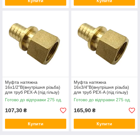
Купити
Купити
Муфта натяжна
Муфта натяжна
16x1/2"В(внутрішня різьба)
16x3/4"В(внутрішня різьба)
для труб PEX-A (під гільзу)
для труб PEX-A (під гільзу)
латунна V&G (VALOGIN)
латунна V&G (VALOGIN)
Готово до відправки 275 од.
Готово до відправки 275 од.
107,30
165,90
₴
₴
Купити
Купити