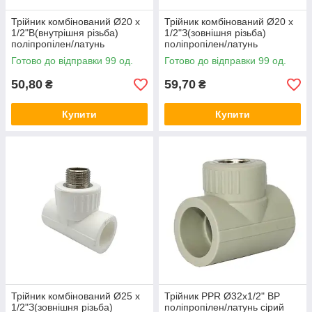
Трійник комбінований Ø20 x
Трійник комбінований Ø20 x
1/2"В(внутрішня різьба)
1/2"З(зовнішня різьба)
поліпропілен/латунь
поліпропілен/латунь
PPR,білий колір Asco®
PPR,білий колір Asco®
Готово до відправки 99 од.
Готово до відправки 99 од.
50,80
59,70
₴
₴
Купити
Купити
Трійник комбінований Ø25 x
Трійник PPR Ø32х1/2" ВР
1/2"З(зовнішня різьба)
поліпропілен/латунь сірий