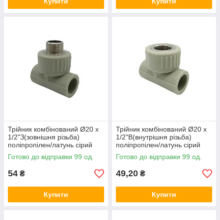
Купити
Купити
Трійник комбінований Ø20 x
Трійник комбінований Ø20 x
1/2"З(зовнішня різьба)
1/2"В(внутрішня різьба)
поліпропілен/латунь сірий
поліпропілен/латунь сірий
колір Asco®
колір Asco®
Готово до відправки 99 од.
Готово до відправки 99 од.
54
49,20
₴
₴
Купити
Купити