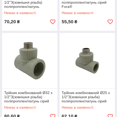
1/2"З(зовнішня різьба)
поліпропілен/латунь сірий
поліпропілен/латунь
Fora®
PPR,білий колір Asco®
Немає в наявності
Немає в наявності
70,20
55,50
₴
₴
Трійник комбінований Ø32 x
Трійник комбінований Ø25 x
1/2"З(зовнішня різьба)
1/2"З(зовнішня різьба)
поліпропілен/латунь сірий
поліпропілен/латунь сірий
колір Asco®
колір Asco®
Немає в наявності
Немає в наявності
80,60
62,10
₴
₴