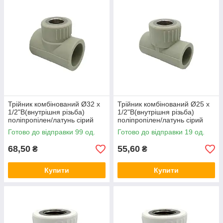
Трійник комбінований Ø32 x
Трійник комбінований Ø25 x
1/2"В(внутрішня різьба)
1/2"В(внутрішня різьба)
поліпропілен/латунь сірий
поліпропілен/латунь сірий
колір Asco®
колір Asco®
Готово до відправки 99 од.
Готово до відправки 19 од.
68,50
55,60
₴
₴
Купити
Купити