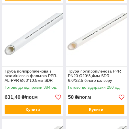
Труба поліпропіленова з
Труба поліпропіленова PPR
алюмінієвою фольгою PPR-
PN20 Ø20*3,4мм SDR
AL-PPR Ø63*10,5мм SDR
6.0/S2.5 білого кольору
6.0/S2.5/PN25 білого кольору
(кратно 4м.п.) Asco®
Готово до відправки 384 од.
Готово до відправки 250 од.
(кратно 4м.п.) Asco®
631,40
50
₴/пог.м
₴/пог.м
Купити
Купити