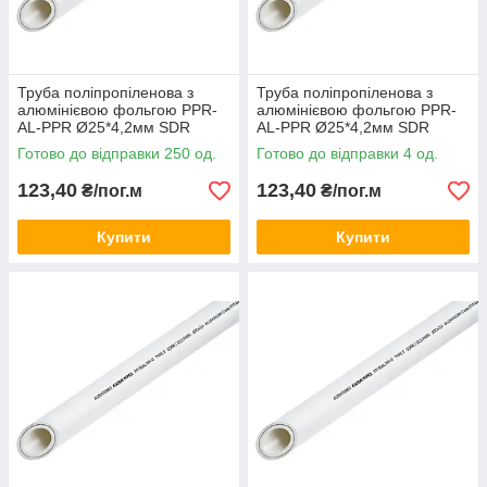
Труба поліпропіленова з
Труба поліпропіленова з
алюмінієвою фольгою PPR-
алюмінієвою фольгою PPR-
AL-PPR Ø25*4,2мм SDR
AL-PPR Ø25*4,2мм SDR
6.0/S2.5/PN25 білого кольору
6.0/S2.5/PN25 білого кольору
Готово до відправки 250 од.
Готово до відправки 4 од.
(кратно 2м.п.) Asco®
(кратно 4м.п.) Asco®
123,40
123,40
₴/пог.м
₴/пог.м
Купити
Купити