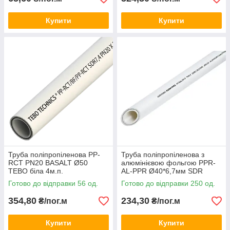
Купити
Купити
Труба поліпропіленова PP-
Труба поліпропіленова з
RCT PN20 BASALT Ø50
алюмінієвою фольгою PPR-
TEBO біла 4м.п.
AL-PPR Ø40*6,7мм SDR
6.0/S2.5/PN25 білого кольору
Готово до відправки 56 од.
Готово до відправки 250 од.
(кратно 4м.п.) Asco®
354,80
234,30
₴/пог.м
₴/пог.м
Купити
Купити