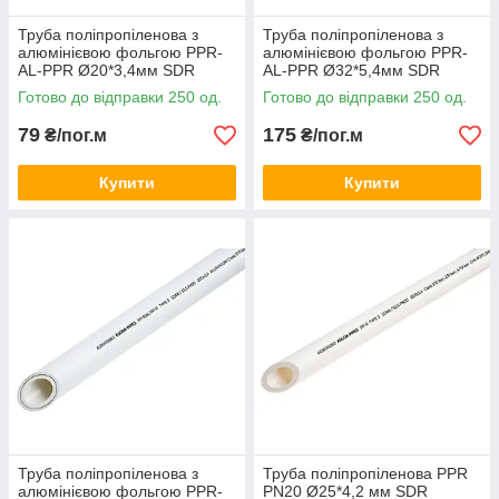
Труба поліпропіленова з
Труба поліпропіленова з
алюмінієвою фольгою PPR-
алюмінієвою фольгою PPR-
AL-PPR Ø20*3,4мм SDR
AL-PPR Ø32*5,4мм SDR
6.0/S2.5/PN25 білого кольору
6.0/S2.5/PN25 білого кольору
Готово до відправки 250 од.
Готово до відправки 250 од.
(кратно 4м.п.) Asco®
(кратно 2м.п.) Asco®
79
175
₴/пог.м
₴/пог.м
Купити
Купити
Труба поліпропіленова з
Труба поліпропіленова PPR
алюмінієвою фольгою PPR-
PN20 Ø25*4,2 мм SDR