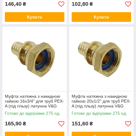
146,40
102,80
₴
₴
Купити
Купити
Муфта натяжна з накидною
Муфта натяжна з накидною
гайкою 16x3/4" для труб PEX-
гайкою 20x1/2" для труб PEX-
A (під гільзу) латунна V&G
A (під гільзу) латунна V&G
(VALOGIN)
(VALOGIN)
Готово до відправки 275 од.
Готово до відправки 275 од.
165,90
151,60
₴
₴