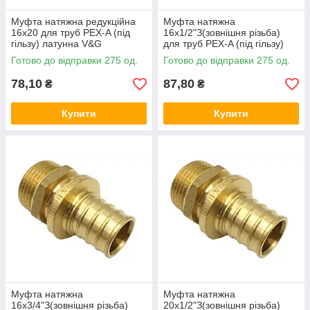
Муфта натяжна редукційна
Муфта натяжна
16x20 для труб PEX-A (під
16x1/2"З(зовнішня різьба)
гільзу) латунна V&G
для труб PEX-A (під гільзу)
(VALOGIN)
латунна V&G (VALOGIN)
Готово до відправки 275 од.
Готово до відправки 275 од.
78,10
87,80
₴
₴
Купити
Купити
Муфта натяжна
Mуфта натяжна
16x3/4"З(зовнішня різьба)
20x1/2"З(зовнішня різьба)