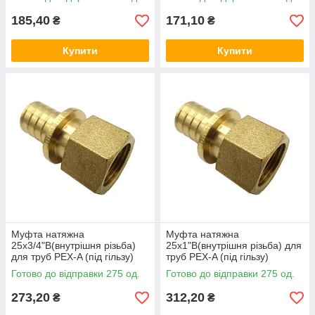
185,40
171,10
₴
₴
Купити
Купити
Муфта натяжна
Муфта натяжна
25x3/4"В(внутрішня різьба)
25x1"В(внутрішня різьба) для
для труб PEX-A (під гільзу)
труб PEX-A (під гільзу)
латунна V&G (VALOGIN)
латунна V&G (VALOGIN)
Готово до відправки 275 од.
Готово до відправки 275 од.
273,20
312,20
₴
₴