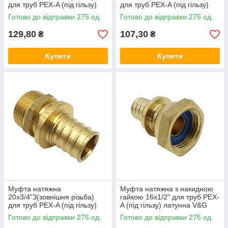
для труб PEX-A (під гільзу)
для труб PEX-A (під гільзу)
латунна V&G (VALOGIN)
латунна V&G (VALOGIN)
Готово до відправки 275 од.
Готово до відправки 275 од.
129,80
107,30
₴
₴
Купити
Купити
Муфта натяжна
Муфта натяжна з накидною
20x3/4"З(зовнішня різьба)
гайкою 16x1/2" для труб PEX-
для труб PEX-A (під гільзу)
A (під гільзу) латунна V&G
латунна V&G (VALOGIN)
(VALOGIN)
Готово до відправки 275 од.
Готово до відправки 275 од.