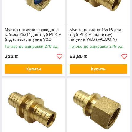
Муфта натяжна з накидною
Муфта натяжна 16x16 для
гайкою 25x1" для труб PEX-A
труб PEX-A (під гільзу)
(під гільзу) латунна V&G
латунна V&G (VALOGIN)
(VALOGIN)
Готово до відправки 275 од.
Готово до відправки 275 од.
322
63,80
₴
₴
Купити
Купити