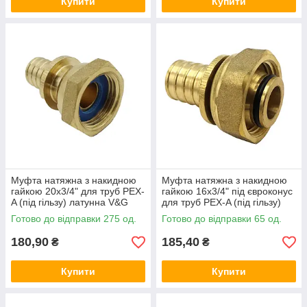
Купити
Купити
Муфта натяжна з накидною
Муфта натяжна з накидною
гайкою 20x3/4" для труб PEX-
гайкою 16x3/4" під євроконус
A (під гільзу) латунна V&G
для труб PEX-A (під гільзу)
(VALOGIN)
латунна V&G (VALOGIN)
Готово до відправки 275 од.
Готово до відправки 65 од.
180,90
185,40
₴
₴
Купити
Купити