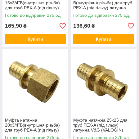
16x3/4"В(внутрішня різьба)
В(внутрішня різьба) для труб
для труб PEX-A (під гільзу)
PEX-A (під гільзу) латунна
латунна V&G (VALOGIN)
V&G (VALOGIN)
Готово до відправки 275 од.
Готово до відправки 275 од.
165,90
136,60
₴
₴
Купити
Купити
Муфта натяжна
Муфта натяжна 25x25 для
20x3/4"В(внутрішня різьба)
труб PEX-A (під гільзу)
для труб PEX-A (під гільзу)
латунна V&G (VALOGIN)
латунна V&G (VALOGIN)
Готово до відправки 275 од.
Готово до відправки 275 од.