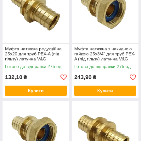
Муфта натяжна редукційна
Муфта натяжна з накидною
25x20 для труб PEX-A (під
гайкою 25x3/4" для труб PEX-
гільзу) латунна V&G
A (під гільзу) латунна V&G
(VALOGIN)
(VALOGIN)
Готово до відправки 275 од.
Готово до відправки 275 од.
132,10
243,90
₴
₴
Купити
Купити