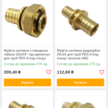
Муфта натяжна з накидною
Муфта натяжна редукційна
гайкою 20x3/4'' під євроконус
25x16 для труб PEX-A (під
для труб PEX-A (під гільзу)
гільзу) латунна V&G
латунна V&G (VALOGIN)
(VALOGIN)
Готово до відправки 275 од.
Готово до відправки 275 од.
200,40
112,60
₴
₴
Купити
Купити