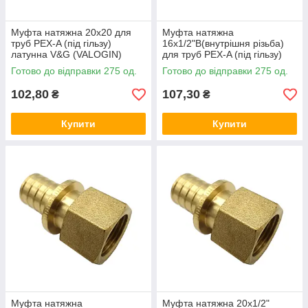
Муфта натяжна 20x20 для
Муфта натяжна
труб PEX-A (під гільзу)
16x1/2"В(внутрішня різьба)
латунна V&G (VALOGIN)
для труб PEX-A (під гільзу)
латунна V&G (VALOGIN)
Готово до відправки 275 од.
Готово до відправки 275 од.
102,80
107,30
₴
₴
Купити
Купити
Муфта натяжна
Муфта натяжна 20x1/2"