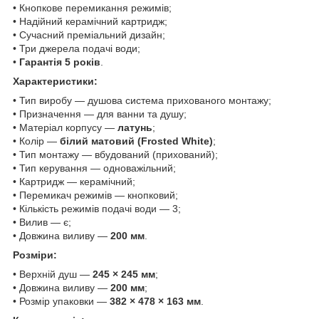
• Кнопкове перемикання режимів;
• Надійний керамічний картридж;
• Сучасний преміальний дизайн;
• Три джерела подачі води;
•
Гарантія 5 років
.
Характеристики:
• Тип виробу — душова система прихованого монтажу;
• Призначення — для ванни та душу;
• Матеріал корпусу —
латунь
;
• Колір —
білий матовий (Frosted White)
;
• Тип монтажу — вбудований (прихований);
• Тип керування — одноважільний;
• Картридж — керамічний;
• Перемикач режимів — кнопковий;
• Кількість режимів подачі води — 3;
• Вилив — є;
• Довжина виливу —
200 мм
.
Розміри:
• Верхній душ —
245 × 245 мм
;
• Довжина виливу —
200 мм
;
• Розмір упаковки —
382 × 478 × 163 мм
.