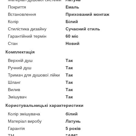
Покриття
Емаль
Встановлення
Прихований монтаж
Колір
Білий
Стилістика дизайну
Сучасний стиль
Гарантійний термін
60 міс
Стан
Новий
Комплектація
Верхній душ
Так
Ручний душ
Так
Тримач для душової лійки
Так
Шланг
Так
Вилив
Так
Змішувач
Так
Користувальницькі характеристики
Колір змішувача
білий
Матеріал виробу
Латунь
Гарантія
5 років
ТМ
"AIM"