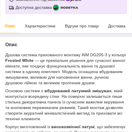
Доступна доставка
Опис
Характеристики
Відгуки про товар
Доставка
Опис
Душова система прихованого монтажу AIM DG205-3 у кольорі
Frosted White
— це преміальне рішення для сучасної ванної
кімнати, яке поєднує функціональність ванни та душової
системи в одному комплекті. Модель оснащена вбудованим
змішувачем, виливом для наповнення ванни, ручною
душовою лійкою та великим тропічним душем.
Основою системи є
вбудований латунний змішувач
, який
монтується всередину стіни. На поверхні залишається лише
стильна декоративна панель із сучасним важелем керування
та кнопковим перемикачем режимів. Такий монтаж дозволяє
створити акуратний мінімалістичний вигляд та приховати всі
технічні елементи.
Корпус виготовлений із
високоякісної латуні
, що забезпечує