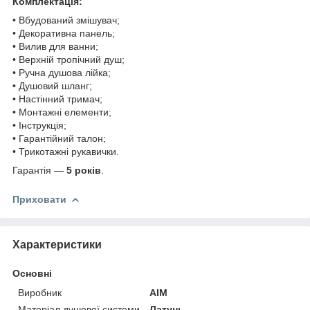
Комплектація:
• Вбудований змішувач;
• Декоративна панель;
• Вилив для ванни;
• Верхній тропічний душ;
• Ручна душова лійка;
• Душовий шланг;
• Настінний тримач;
• Монтажні елементи;
• Інструкція;
• Гарантійний талон;
• Трикотажні рукавички.
Гарантія —
5 років
.
Приховати
Характеристики
Основні
Виробник
AIM
Матеріал душової системи
Латунь