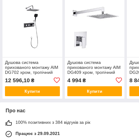
Душова система
Душова система
Душ
прихованого монтажу AIM
прихованого монтажу AIM
прих
DG702 хром, тропічний
DG409 хром, тропічний
DG20
душ 309×190 мм, ручна
душ, латунна, вбудований
20 с
12 596,10
4 994
8 8
₴
₴
лійка, латунна
змішувач
245×
Купити
Купити
Про нас
100% позитивних з 384 відгуків за рік
Працює з 29.09.2021