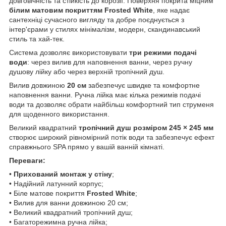
довговічність та стійкість до корозії. Поверхня покрита міцним
білим матовим покриттям Frosted White
, яке надає
сантехніці сучасного вигляду та добре поєднується з
інтер'єрами у стилях мінімалізм, модерн, скандинавський
стиль та хай-тек.
Система дозволяє використовувати
три режими подачі
води
: через вилив для наповнення ванни, через ручну
душову лійку або через верхній тропічний душ.
Вилив довжиною
20 см
забезпечує швидке та комфортне
наповнення ванни. Ручна лійка має кілька режимів подачі
води та дозволяє обрати найбільш комфортний тип струменя
для щоденного використання.
Великий квадратний
тропічний душ розміром 245 × 245 мм
створює широкий рівномірний потік води та забезпечує ефект
справжнього SPA прямо у вашій ванній кімнаті.
Переваги:
•
Прихований монтаж у стіну
;
• Надійний латунний корпус;
• Біле матове покриття
Frosted White
;
• Вилив для ванни довжиною 20 см;
• Великий квадратний тропічний душ;
• Багаторежимна ручна лійка;