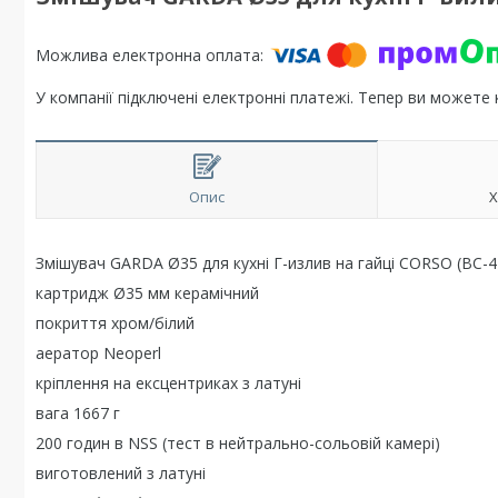
У компанії підключені електронні платежі. Тепер ви можете
Опис
Х
Змішувач GARDA Ø35 для кухні Г-излив на гайці CORSO (BC-
картридж Ø35 мм керамічний
покриття хром/білий
аератор Neoperl
кріплення на ексцентриках з латуні
вага 1667 г
200 годин в NSS (тест в нейтрально-сольовій камері)
виготовлений з латуні