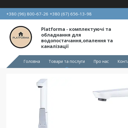
+380 (96) 800-67-26
+380 (67) 656-13-98
Platforma - комплектуючі та
обладнання для
водопостачання,опалення та
каналізації
Головна
Товари та послуги
Про нас
Конт