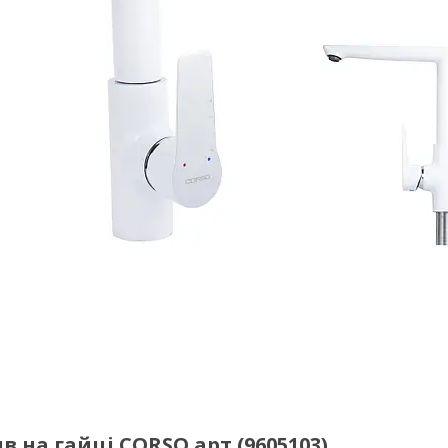
 на гайці CORSO арт.(9605103)