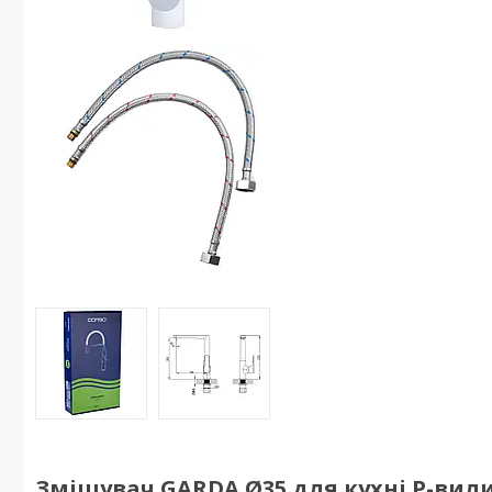
Змішувач GARDA Ø35 для кухні Р-вилив