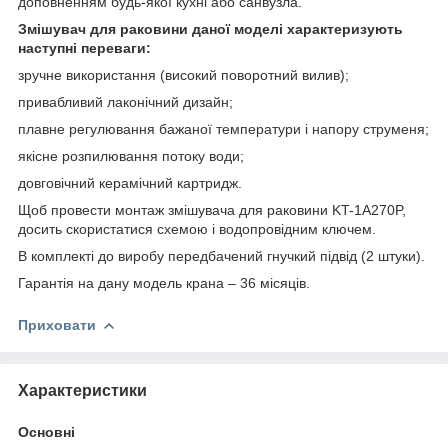
доповненням будь-якої кухні або санвузла.
Змішувач для раковини даної моделі характеризують
наступні переваги:
зручне використання (високий поворотний вилив);
привабливий лаконічний дизайн;
плавне регулювання бажаної температури і напору струменя;
якісне розпилювання потоку води;
довговічний керамічний картридж.
Щоб провести монтаж змішувача для раковини KT-1A270P,
досить скористатися схемою і водопровідним ключем.
В комплекті до виробу передбачений гнучкий підвід (2 штуки).
Гарантія на дану модель крана – 36 місяців.
Приховати
Характеристики
Основні