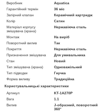
Виробник
Aquatica
Гарантійний термін
36 міс
Запірний клапан
Керамічний картридж
Колір
Сатин
Матеріал корпусу
Нержавіюча сталь
змішувача (крана)
Монтаж
На виріб
Поворотний вилив
Так
Покриття
Нержавіюча сталь
Призначення змішувача
Для умивальника
Стан
Новий
Тип змішувача (крана)
Одноважільний
Тип підводки
Гнучка
Форма виливу
Традиційна
Користувальницькі характеристики
Артикул
KT-1A270P
Вага
1.1
Вилив
J-образний, поворотний
360°