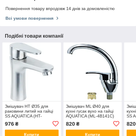
Повернення товару впродовж 14 днів за домовленістю
Всі умови повернення
Подібні товари компанії
Змішувач HT Ø35 для
Змішувач ML Ø40 для
Зміш
раковини литий на гайці
кухні гусак вухо на гайці
кухн
SS AQUATICA (HT-
AQUATICA (ML-4B141C)
SS A
1A171P)
976
820
820
₴
₴
Купити
Купити