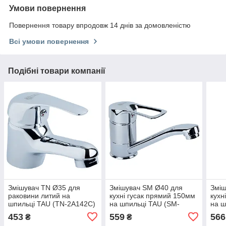
Умови повернення
Повернення товару впродовж 14 днів за домовленістю
Всі умови повернення
Подібні товари компанії
Змішувач TN Ø35 для
Змішувач SM Ø40 для
Зміш
раковини литий на
кухні гусак прямий 150мм
кухн
шпильці TAU (TN-2A142C)
на шпильці TAU (SM-
на ш
- Продаж кратно 2 шт.
2B144C)
2B2
453
559
566
₴
₴