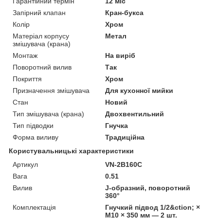
Гарантійний термін
12 міс
Запірний клапан
Кран-букса
Колір
Хром
Матеріал корпусу
Метал
змішувача (крана)
Монтаж
На виріб
Поворотний вилив
Так
Покриття
Хром
Призначення змішувача
Для кухонної мийки
Стан
Новий
Тип змішувача (крана)
Двохвентильний
Тип підводки
Гнучка
Форма виливу
Традиційна
Користувальницькі характеристики
Артикул
VN-2B160C
Вага
0.51
Вилив
J-образний, поворотний
360°
Комплектація
Гнучкий підвод 1/2&ction; ×
M10 × 350 мм — 2 шт.