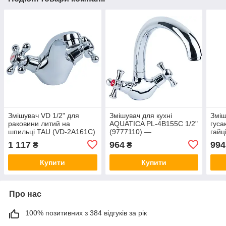
Змішувач VD 1/2" для
Змішувач для кухні
Зміш
раковини литий на
AQUATICA PL-4B155C 1/2"
гуса
шпильці TAU (VD-2A161C)
(9777110) —
гайц
двохвентильний, J-гусак
4B4
1 117
964
994
₴
₴
“вухо”, поворотний 360°,
хром, на гайці
Купити
Купити
Про нас
100% позитивних з 384 відгуків за рік