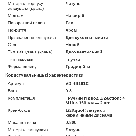
Матеріал корпусу
Латунь
змішувача (крана)
Монтаж
На виріб
Поворотний вилив
Так
Покриття
Хром
Призначення змішувача
Для кухонної мийки
Стан
Новий
Тип змішувача (крана)
Двохвентильний
Тип підводки
Гнучка
Форма виливу
Традиційна
Користувальницькі характеристики
Артикул
VD-4B161C
Вага
0.8
Комплектація
Гнучкий підвод 1/2&ction; ×
M10 × 350 мм — 2 шт.
Кран-букса
1/2&quot; латуна з
керамічними дисками
Маса нетто, кг
0.800
Матеріал змішувача
Латунь