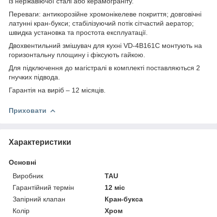
із нержавіючої сталі або керамограніту.
Переваги: антикорозійне хромонікелеве покриття; довговічні
латунні кран-букси; стабілізуючий потік сітчастий аератор;
швидка установка та простота експлуатації.
Двохвентильний змішувач для кухні VD-4B161C монтують на
горизонтальну площину і фіксують гайкою.
Для підключення до магістралі в комплекті поставляються 2
гнучких підвода.
Гарантія на виріб – 12 місяців.
Приховати
Характеристики
Основні
Виробник
TAU
Гарантійний термін
12 міс
Запірний клапан
Кран-букса
Колір
Хром