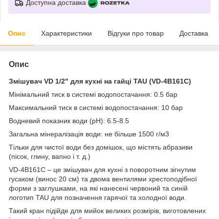
Доступна доставка
Опис
Характеристики
Відгуки про товар
Доставка
Опис
Змішувач VD 1/2" для кухні на гайці TAU (VD-4B161C)
Мінімальний тиск в системі водопостачання: 0.5 бар
Максимальний тиск в системі водопостачання: 10 бар
Водневий показник води (pH): 6.5-8.5
Загальна мінералізація води: не більше 1500 г/м3
Тільки для чистої води без домішок, що містять абразиви
(пісок, глину, вапно і т. д.)
VD-4B161C – це змішувач для кухні з поворотним зігнутим
гусаком (винос 20 см) та двома вентилями хрестоподібної
форми з заглушками, на які нанесені червоний та синій
логотип TAU для позначення гарячої та холодної води.
Такий кран підійде для мийок великих розмірів, виготовлених