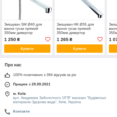
Змішувач SM Ø40 для
Змішувач HK Ø35 для
Зміш
ванни гусак прямий
ванни гусак прямий
ванн
350мм дивертор
350мм дивертор
350
вбудований картріджний
вбудований картріджний
вбуд
1 250
1 265
1 0
₴
₴
TAU (SM-2C244C)
AQUATICA (HK-2C230C)
TAU
Купити
Купити
Про нас
100% позитивних з 384 відгуків за рік
Працює з 29.09.2021
м. Київ
вул. Академіка Заболотного 15"В" магазин "Будівельні
матеріали-Здорова вода", Київ, Україна
Контакти