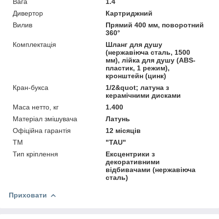
Вага
1.4
Дивертор
Картриджний
Вилив
Прямий 400 мм, поворотний
360°
Комплектація
Шланг для душу
(нержавіюча сталь, 1500
мм), лійка для душу (АВS-
пластик, 1 режим),
кронштейн (цинк)
Кран-букса
1/2&quot; латуна з
керамічними дисками
Маса нетто, кг
1.400
Матеріал змішувача
Латунь
Офіційна гарантія
12 місяців
ТМ
"TAU"
Тип кріплення
Ексцентрики з
декоративними
відбивачами (нержавіюча
сталь)
Приховати