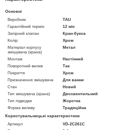
Основні
Виробник
TAU
Гарантійний термін
12 міс
Запірний клапан
Кран-букса
Колір
Хром
Матеріал корпусу
Метал
змішувача (крана)
Монтаж
Настінний
Поворотний вилив
Так
Покриття
Хром
Призначення змішувача
Для ванни
Стан
Новий
Тип змішувача (крана)
Двохвентильний
Тип підводки
Жорстка
Форма виливу
Традиційна
Користувальницькі характеристики
Артикул
VD-2C261C