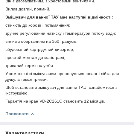
Він є двозахватним, з хрестовими вентилями.
Вилив довгий, прямий.
Змішувач для ванної ТАУ має наступні відмінності:
стійкість до корозії і потьмяніння;
зручне регулювання натиску і температури потоку води;
вилив з обертанням на 360 градусів;
вбудований картріджний дивертор;
простий монтаж до магістралі;
тривалий термін служби.
У комплекті зі змішувачем пропонується шланг і лійка для
душу, а також тримач.
Щоб встановити змішувач для ванни TAU, ознайомтеся з
інструкцією.
Гарантія на кран VD-2C261C становить 12 місяців.
Приховати
Характеристики