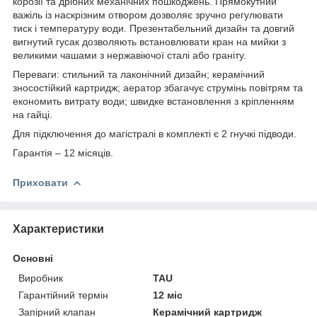
корозії та дрібних механічних пошкоджень. Прямокутний
важіль із наскрізним отвором дозволяє зручно регулювати
тиск і температуру води. Презентабельний дизайн та довгий
вигнутий гусак дозволяють встановлювати кран на мийки з
великими чашами з нержавіючої сталі або граніту.
Переваги: стильний та лаконічний дизайн; керамічний
зносостійкий картридж; аератор збагачує струмінь повітрям та
економить витрату води; швидке встановлення з кріпленням
на гайці.
Для підключення до магістралі в комплекті є 2 гнучкі підводи.
Гарантія – 12 місяців.
Приховати
Характеристики
Основні
Виробник
TAU
Гарантійний термін
12 міс
Запірний клапан
Керамічний картридж