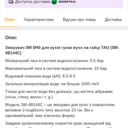
Доступна доставка
Опис
Характеристики
Відгуки про товар
Доставка
Опис
Змішувач SM Ø40 для кухні гусак вухо на гайці TAU (SM-
4B144C)
Мінімальний тиск в системі водопостачання: 0.5 бар
Максимальний тиск в системі водопостачання: 10 бар
Водневий показник води (pH): 6.5-8.5
Загальна мінералізація води: не більше 1500 г/м3
Тільки для чистої води без домішок, що містять абразиви
(пісок, глину, вапно і т. д.)
Модель SM-4B144C – це змішувач для кухні з поворотним
виливом J-подібного типу висотою 23 см. Він є
одноважільний, має класичну форму.
Завдяки хромонікелевому покриттю кран захищений від