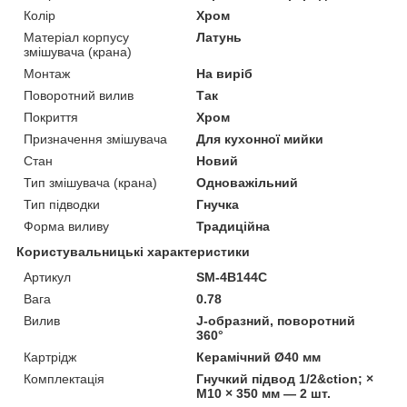
Колір
Хром
Матеріал корпусу
Латунь
змішувача (крана)
Монтаж
На виріб
Поворотний вилив
Так
Покриття
Хром
Призначення змішувача
Для кухонної мийки
Стан
Новий
Тип змішувача (крана)
Одноважільний
Тип підводки
Гнучка
Форма виливу
Традиційна
Користувальницькі характеристики
Артикул
SM-4B144C
Вага
0.78
Вилив
J-образний, поворотний
360°
Картрідж
Керамічний Ø40 мм
Комплектація
Гнучкий підвод 1/2&ction; ×
M10 × 350 мм — 2 шт.