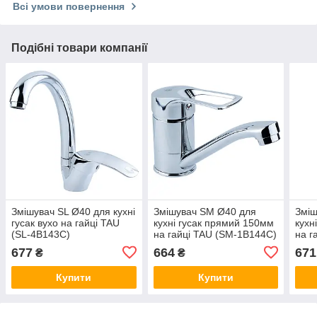
Всі умови повернення
Подібні товари компанії
Змішувач SL Ø40 для кухні
Змішувач SM Ø40 для
Зміш
гусак вухо на гайці TAU
кухні гусак прямий 150мм
кухн
(SL-4B143C)
на гайці TAU (SM-1B144C)
на г
677
664
671
₴
₴
Купити
Купити