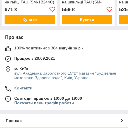
на гайці TAU (SM-1B244C)
на шпильці TAU (SM-
на ш
2B144C)
2B14
671
559
525
₴
₴
шт!!!
Купити
Купити
Про нас
100% позитивних з 384 відгуків за рік
Працює з 29.09.2021
м. Київ
вул. Академіка Заболотного 15"В" магазин "Будівельні
матеріали-Здорова вода", Київ, Україна
Контакти
Сьогодні працює з 10:00 до 19:00
Показати весь графік роботи
Про нас