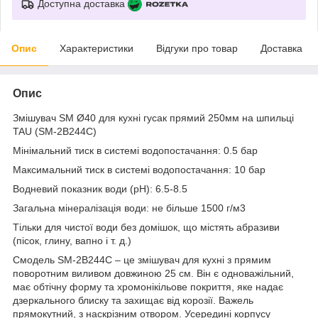
Доступна доставка
Опис
Характеристики
Відгуки про товар
Доставка
Опис
Змішувач SM Ø40 для кухні гусак прямий 250мм на шпильці
TAU (SM-2B244C)
Мінімальний тиск в системі водопостачання: 0.5 бар
Максимальний тиск в системі водопостачання: 10 бар
Водневий показник води (pH): 6.5-8.5
Загальна мінералізація води: не більше 1500 г/м3
Тільки для чистої води без домішок, що містять абразиви
(пісок, глину, вапно і т. д.)
Смодель SM-2B244C – це змішувач для кухні з прямим
поворотним виливом довжиною 25 см. Він є одноважільний,
має обтічну форму та хромонікільове покриття, яке надає
дзеркального блиску та захищає від корозії. Важель
прямокутний, з наскрізним отвором. Усередині корпусу