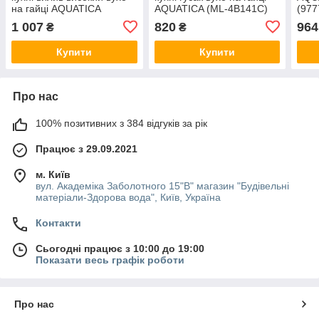
на гайці AQUATICA
AQUATICA (ML-4B141C)
(977
(9745100)
двох
1 007
820
964
₴
₴
“вух
хром
Купити
Купити
Про нас
100% позитивних з 384 відгуків за рік
Працює з 29.09.2021
м. Київ
вул. Академіка Заболотного 15"В" магазин "Будівельні
матеріали-Здорова вода", Київ, Україна
Контакти
Сьогодні працює з 10:00 до 19:00
Показати весь графік роботи
Про нас