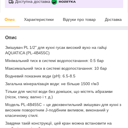
Доступна доставка
Опис
Характеристики
Відгуки про товар
Доставка
Опис
Змішувач PL 1/2" для кухні гусак високий вухо на гайці
AQUATICA (PL-4B455C)
Мінімальний тиск в системі водопостачання: 0.5 бар
Максимальний тиск в системі водопостачання: 10 бар
Водневий показник води (pH): 6.5-8.5
Загальна мінералізація води: не більше 1500 г/м3
Тільки для чистої води без домішок, що містять абразиви
(пісок, глину, вапно і т. д.)
Модель PL-4B455C – це двохвентильний змішувач для кухні з
високим поворотним J-подібним виливом, виконаний у
класичному стилі.
Завдяки такій конструкції, цей кран можна встановити на