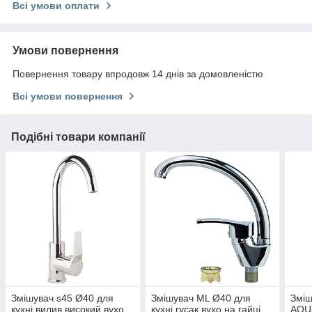
Всі умови оплати
Умови повернення
Повернення товару впродовж 14 днів за домовленістю
Всі умови повернення
Подібні товари компанії
Змішувач s45 Ø40 для
Змішувач ML Ø40 для
Зміш
кухні вилив високий вухо
кухні гусак вухо на гайці
AQUA