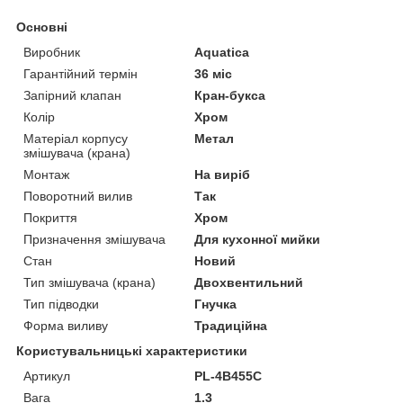
Основні
Виробник
Aquatica
Гарантійний термін
36 міс
Запірний клапан
Кран-букса
Колір
Хром
Матеріал корпусу
Метал
змішувача (крана)
Монтаж
На виріб
Поворотний вилив
Так
Покриття
Хром
Призначення змішувача
Для кухонної мийки
Стан
Новий
Тип змішувача (крана)
Двохвентильний
Тип підводки
Гнучка
Форма виливу
Традиційна
Користувальницькі характеристики
Артикул
PL-4B455C
Вага
1.3