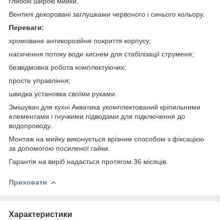
глибокі широкі мийки.
Вентилі декоровані заглушками червоного і синього кольору.
Переваги:
хромоване антикорозійне покриття корпусу;
насичення потоку води киснем для стабілізації струменя;
безвідмовна робота комплектуючих;
просте управління;
швидка установка своїми руками.
Змішувач для кухні Акватика укомплектований кріпильними
елементами і гнучкими підводами для підключення до
водопроводу.
Монтаж на мийку виконується врізним способом з фіксацією
за допомогою посиленої гайки.
Гарантія на виріб надається протягом 36 місяців.
Приховати
Характеристики