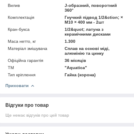
Вилив
J-образний, поворотний
360°
Комплектація
Гнучкий підвод 1/2&ction; ×
M10 × 400 мм - 2шт
Кран-букса
1/2&quot; латуна з
керамічними дисками
Маса нетто, кг
1.300
Матеріал змішувача
Сплав на основі міді,
алюмінію та цинку
Офіційна гарантія
36 місяців
ТМ
"Aquatica"
Тип кріплення
Гайка (корона)
Приховати
Відгуки про товар
Ще немає відгуків про цей товар