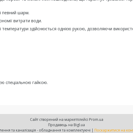
і певний шарм.
ономії витрати води.
і температури здійснюється однією рукою, дозволяючи викорис
ією спеціальною гайкою.
Сайт створений на маркетплейсі
Prom.ua
Продавець на Bigl.ua
Platforma - водопостачання, опалення та каналізація - обладнання та комплектуючі |
Поскаржитися на кон