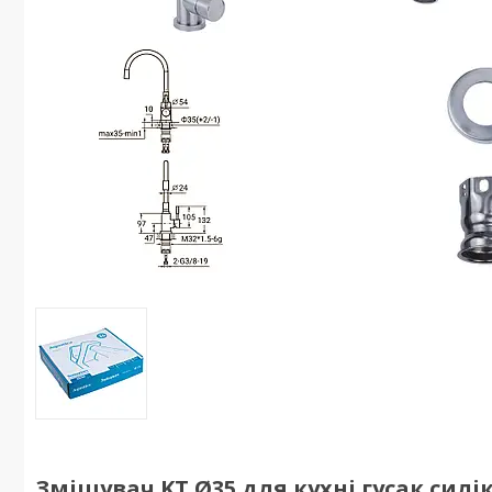
Змішувач KT Ø35 для кухні гусак силі