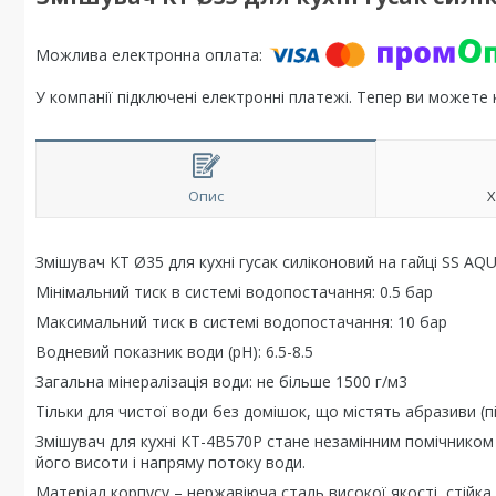
У компанії підключені електронні платежі. Тепер ви можете
Опис
Х
Змішувач KT Ø35 для кухні гусак силіконовий на гайці SS AQ
Мінімальний тиск в системі водопостачання: 0.5 бар
Максимальний тиск в системі водопостачання: 10 бар
Водневий показник води (pH): 6.5-8.5
Загальна мінералізація води: не більше 1500 г/м3
Тільки для чистої води без домішок, що містять абразиви (пісо
Змішувач для кухні KT-4B570P стане незамінним помічником 
його висоти і напряму потоку води.
Матеріал корпусу – нержавіюча сталь високої якості, стійк