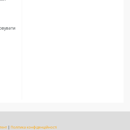
товувати
тент
|
Політика конфіденційності