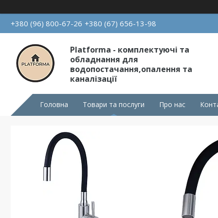
+380 (96) 800-67-26
+380 (67) 656-13-98
Platforma - комплектуючі та
обладнання для
водопостачання,опалення та
каналізації
Головна
Товари та послуги
Про нас
Конт