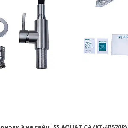
коновий на гайці SS AQUATICA (KT-4B570P)