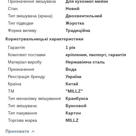
Призначення змішувача
Для кухонної мийки
Стан
Новий
Тип змішувача (крана)
Двохвентильний
Тип підводки
Жорстка
Форма виливу
Традиційна
Користувальницькі характеристики
Гарантія
1 рік
Комплект поставки
кріплення, паспорт, гарантія
Матеріал виробу
Нержавіюча сталь
Призначення
Вода
Реєстрація бренду
Україна
Країна
Китай
ТМ
"MILLZ"
Тип механізму змішування
Кранбукса
Тип змішувача
Буксовой
Тип пакування
Картон
Торгова марка
MILLZ
Приховати