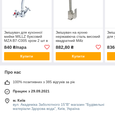
Змішувач для кухонної
Змішувач на кухню
Зміш
мийки MILLZ буксовий
нержавіюча сталь високий
для 
MZA B7-C005 хром 2 шт в
квадратний Millz
коробці
840
882,80
836
₴/пара
₴
Купити
Купити
Про нас
100% позитивних з 385 відгуків за рік
Працює з 29.09.2021
м. Київ
вул. Академіка Заболотного 15"В" магазин "Будівельні
матеріали-Здорова вода", Київ, Україна