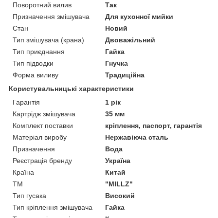
Поворотний вилив
Так
Призначення змішувача
Для кухонної мийки
Стан
Новий
Тип змішувача (крана)
Двоважільний
Тип приєднання
Гайка
Тип підводки
Гнучка
Форма виливу
Традиційна
Користувальницькі характеристики
Гарантія
1 рік
Картрідж змішувача
35 мм
Комплект поставки
кріплення, паспорт, гарантія
Матеріал виробу
Нержавіюча сталь
Призначення
Вода
Реєстрація бренду
Україна
Країна
Китай
ТМ
"MILLZ"
Тип гусака
Високий
Тип кріплення змішувача
Гайка