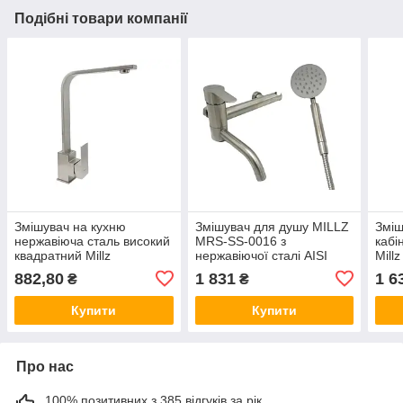
Подібні товари компанії
Змішувач на кухню
Змішувач для душу MILLZ
Зміш
нержавіюча сталь високий
MRS-SS-0016 з
кабі
квадратний Millz
нержавіючої сталі AISI
Millz
304, з поворотним
882,80
1 831
1 6
₴
₴
виливом та лійкою
Купити
Купити
Про нас
100% позитивних з 385 відгуків за рік