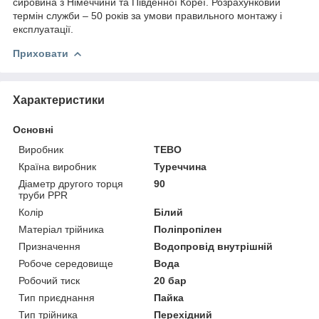
сировина з Німеччини та Південної Кореї. Розрахунковий
термін служби – 50 років за умови правильного монтажу і
експлуатації.
Приховати
Характеристики
Основні
Виробник
ТЕВО
Країна виробник
Туреччина
Діаметр другого торця
90
труби PPR
Колір
Білий
Матеріал трійника
Поліпропілен
Призначення
Водопровід внутрішній
Робоче середовище
Вода
Робочий тиск
20 бар
Тип приєднання
Пайка
Тип трійника
Перехідний