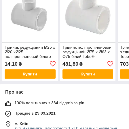
Трійник редукційний Ø25 x
Трійник поліпропіленовий
Трій
Ø20 xØ25
редукційний Ø75 х Ø63 х
з'єд
поліпропіленовий білого
Ø75 білий Tebo®
Teb
кольору Asco®
14,10
481,80
703
₴
₴
Купити
Купити
Про нас
100% позитивних з 384 відгуків за рік
Працює з 29.09.2021
м. Київ
вул. Академіка Заболотного 15"В" магазин "Будівельні