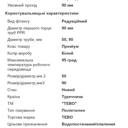
Умовний прохід
90 мм
Користувальницькі характеристики
Вид фітингу
Редукційний
Діаметр першого торця
90 мм
труб PPR
Діаметр труби, мм
50, 90
Клас товару
Преміум
Колір виробу
Білий
Максимальна
95 град
температура робочого
середовища
Розмір/діаметр,мм 2
50
Розмір/діаметр,мм3
90
Стан
Новий
Країна
Туреччина
ТМ
"ТЕВО"
Тип пакування
Поліетилен
Торгова марка
TEBO
Цільове призначення
Водопостачання/опалення