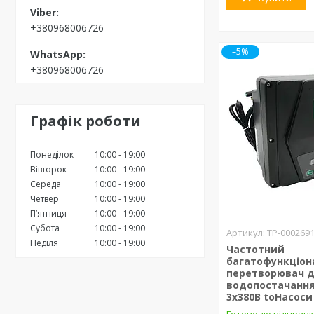
+380968006726
–5%
+380968006726
Графік роботи
Понеділок
10:00
19:00
Вівторок
10:00
19:00
Середа
10:00
19:00
Четвер
10:00
19:00
Пʼятниця
10:00
19:00
Субота
10:00
19:00
ТР-000269
Неділя
10:00
19:00
Частотний
багатофункціон
перетворювач д
водопостачання 
3х380В toHacocи