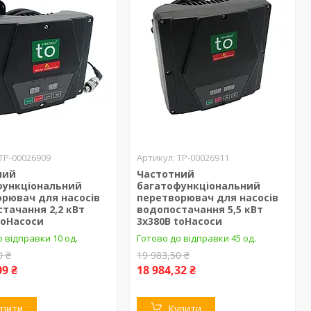
ТР-00026909
ТР-00026911
ний
Частотний
функціональний
багатофункціональний
рювач для насосів
перетворювач для насосів
тачання 2,2 кВт
водопостачання 5,5 кВт
toHacocи
3х380В toHacocи
 відправки 10 од.
Готово до відправки 45 од.
0 ₴
19 983,50 ₴
09 ₴
18 984,32 ₴
упити
Купити