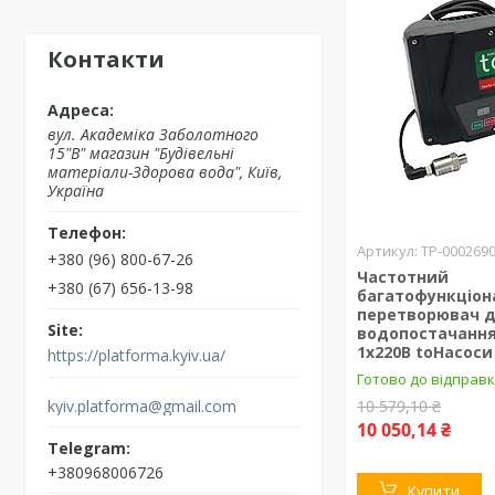
Контакти
вул. Академіка Заболотного
15"В" магазин "Будівельні
матеріали-Здорова вода", Київ,
Україна
ТР-000269
+380 (96) 800-67-26
Частотний
+380 (67) 656-13-98
багатофункціон
перетворювач д
водопостачання 
1х220В toHacocи
https://platforma.kyiv.ua/
Готово до відправк
kyiv.platforma@gmail.com
10 579,10 ₴
10 050,14 ₴
+380968006726
Купити