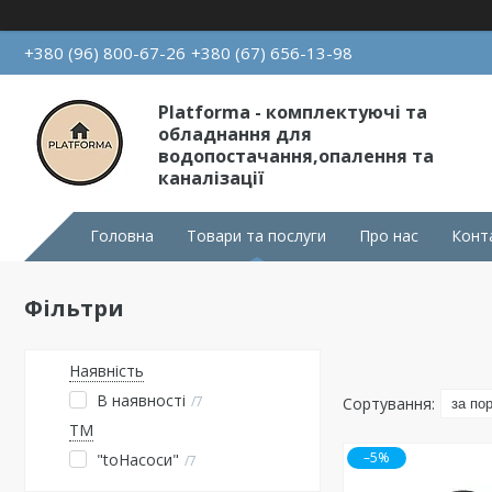
+380 (96) 800-67-26
+380 (67) 656-13-98
Platforma - комплектуючі та
обладнання для
водопостачання,опалення та
каналізації
Головна
Товари та послуги
Про нас
Конт
Фільтри
Наявність
В наявності
7
ТМ
–5%
"toНасоси"
7