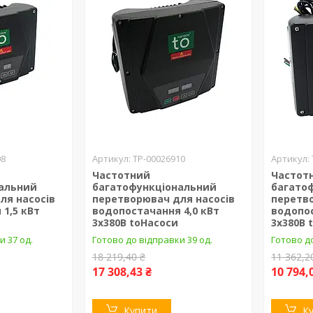
08
ТР-00026910
Частотний
Частот
альний
багатофункціональний
багато
ля насосів
перетворювач для насосів
перетво
1,5 кВт
водопостачання 4,0 кВт
водопос
3х380В toHacocи
3х380В 
и 37 од.
Готово до відправки 39 од.
Готово до
18 219,40 ₴
11 362,2
17 308,43 ₴
10 794,
Купити
К