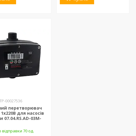
ТР-00027536
ний перетворювач
, 1х220В для насосів
и 07.04.RS.AD-03M-
 відправки 70 од.