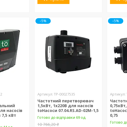
–5%
–5%
12
ТР-00027535
Частотний перетворювач
Частот
альний
1,5кВт, 1х220В для насосів
0,75кВт
ля насосів
toHacocи 07.04.RS.AD-02M-1,5
toHacoc
7,5 кВт
0,75
Готово до відправки 69 од.
Готово до
10 766,20 ₴