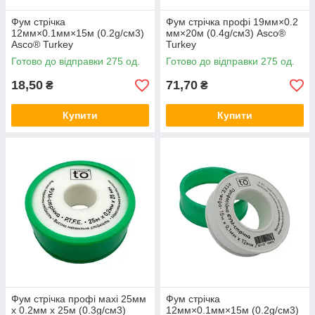
Фум стрічка
Фум стрічка профі 19мм×0.2
12мм×0.1мм×15м (0.2g/cм3)
мм×20м (0.4g/cм3) Asco®
Asco® Turkey
Turkey
Готово до відправки 275 од.
Готово до відправки 275 од.
18,50
71,70
₴
₴
Купити
Купити
Фум стрічка профі мaxi 25мм
Фум стрічка
x 0.2мм x 25м (0.3g/cм3)
12мм×0.1мм×15м (0.2g/cм3)