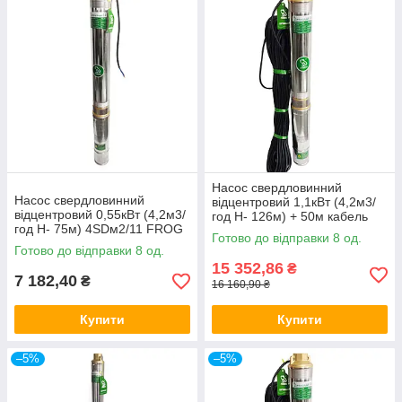
Насос свердловинний
Насос свердловинний
відцентровий 1,1кВт (4,2м3/
відцентровий 0,55кВт (4,2м3/
год Н- 126м) + 50м кабель
год Н- 75м) 4SDм2/11 FROG
4SDм2/19 FROG
Готово до відправки 8 од.
Готово до відправки 8 од.
15 352,86
₴
7 182,40
₴
16 160,90 ₴
Купити
Купити
–5%
–5%