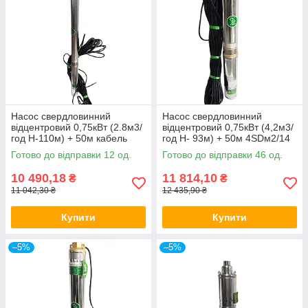
Насос свердловинний
Насос свердловинний
відцентровий 0,75кВт (2.8м3/
відцентровий 0,75кВт (4,2м3/
год Н-110м) + 50м кабель
год Н- 93м) + 50м 4SDм2/14
3SDм1.8/27 FROG
FROG
Готово до відправки 12 од.
Готово до відправки 46 од.
10 490,18
11 814,10
₴
₴
11 042,30 ₴
12 435,90 ₴
Купити
Купити
–5%
–5%