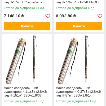
год Н-57м) + 35м кабель
год Н- 53м) 4SDм2/8 FROG
3SDм1.8/14 FROG
Готово до відправки 11 од.
Готово до відправки 4 од.
7 148,10
6 092,80
₴
₴
Купити
Купити
Насос свердловинний
Насос свердловинний
відцентровий 1,1кВт (2.8м3/
відцентровий 0,37кВт (2.8м3/
год Н-151м) 3SDм1.8/37
год Н-57м) 3SDм1.8/14
FROG
FROG
Готово до відправки 15 од.
Готово до відправки 11 од.