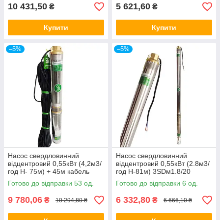
10 431,50
5 621,60
₴
₴
Купити
Купити
–5%
–5%
Насос свердловинний
Насос свердловинний
відцентровий 0,55кВт (4,2м3/
відцентровий 0,55кВт (2.8м3/
год Н- 75м) + 45м кабель
год Н-81м) 3SDм1.8/20
4SDм2/11 FROG
FROG
Готово до відправки 53 од.
Готово до відправки 6 од.
9 780,06
6 332,80
₴
₴
10 294,80 ₴
6 666,10 ₴