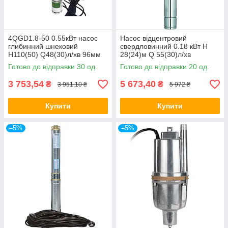
4QGD1.8-50 0.55кВт насос
Насос відцентровий
глибинний шнековий
свердловинний 0.18 кВт H
H110(50) Q48(30)л/хв 96мм
28(24)м Q 55(30)л/хв
кабель 10м toНАСОСИ
Ø102мм (кабель 20м)
Готово до відправки 30 од.
Готово до відправки 20 од.
AQUATICA (DONGYIN) арт.
(777440)
3 753,54
5 673,40
₴
₴
3 951,10 ₴
5 972 ₴
Купити
Купити
–5%
–5%