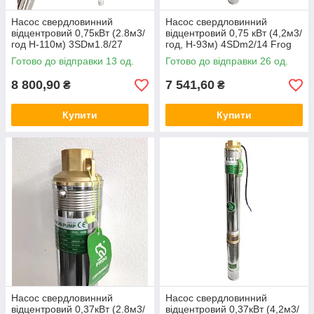
Насос свердловинний
Насос свердловинний
відцентровий 0,75кВт (2.8м3/
відцентровий 0,75 кВт (4,2м3/
год Н-110м) 3SDм1.8/27
год, Н-93м) 4SDm2/14 Frog
FROG
Готово до відправки 13 од.
Готово до відправки 26 од.
8 800,90
7 541,60
₴
₴
Купити
Купити
Насос свердловинний
Насос свердловинний
відцентровий 0,37кВт (2.8м3/
відцентровий 0,37кВт (4,2м3/