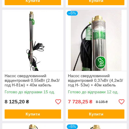
Купити
Купити
–5%
Насос свердловинний
Насос свердловинний
відцентровий 0,55кВт (2.8м3/
відцентровий 0,37кВт (4,2м3/
год Н-81м) + 40м кабель
год Н- 53м) + 40м кабель
3SDм1.8/20 FROG
4SDм2/8 FROG
Готово до відправки 15 од.
Готово до відправки 12 од.
8 125,20
7 728,25
₴
₴
8 135 ₴
Купити
Купити
–5%