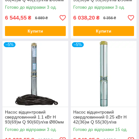
(кабель 30м) AQUATICA
(кабель 25м) AQUATICA
Готово до відправки 3 од.
Готово до відправки 3 од.
(DONGYIN) арт.(777372)
(DONGYIN) арт.(777441)
6 544,55
6 038,20
₴
₴
6 889 ₴
6 356 ₴
Купити
Купити
–5%
–5%
Насос відцентровий
Насос відцентровий
свердловинний 1.1 кВт H
свердловинний 0.25 кВт H
93(69)м Q 90(60)л/хв Ø80мм
42(36)м Q 55(30)л/хв
(кабель 40м) AQUATICA
Ø102мм (кабель 30м)
Готово до відправки 3 од.
Готово до відправки 15 од.
(DONGYIN) арт.(777394)
AQUATICA (DONGYIN) арт.
(777442)