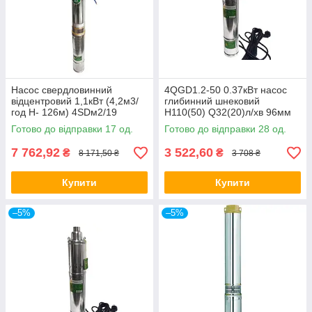
Насос свердловинний
4QGD1.2-50 0.37кВт насос
відцентровий 1,1кВт (4,2м3/
глибинний шнековий
год Н- 126м) 4SDм2/19
H110(50) Q32(20)л/хв 96мм
FROG
кабель 10м toНАСОСИ
Готово до відправки 17 од.
Готово до відправки 28 од.
7 762,92
3 522,60
₴
₴
8 171,50 ₴
3 708 ₴
Купити
Купити
–5%
–5%