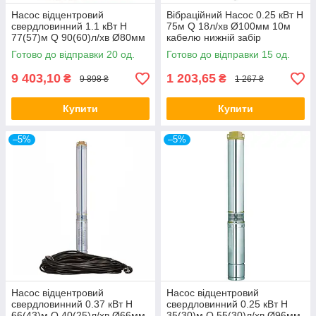
Насос відцентровий
Вібраційний Насос 0.25 кВт H
свердловинний 1.1 кВт H
75м Q 18л/хв Ø100мм 10м
77(57)м Q 90(60)л/хв Ø80мм
кабелю нижній забір
(кабель 35м) AQUATICA
WETRON (WVM60-1) арт.
Готово до відправки 20 од.
Готово до відправки 15 од.
(DONGYIN) арт.(777393)
(778387)
9 403,10
1 203,65
₴
₴
9 898 ₴
1 267 ₴
Купити
Купити
–5%
–5%
Насос відцентровий
Насос відцентровий
свердловинний 0.37 кВт H
свердловинний 0.25 кВт H
66(43)м Q 40(25)л/хв Ø66мм
35(30)м Q 55(30)л/хв Ø96мм