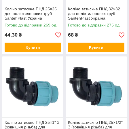
Коліно затискне ПНД 25×25
Коліно затискне ПНД 32×32
для поліетиленових труб
для поліетиленових труб
SantehPlast Україна
SantehPlast Україна
Готово до відправки 269 од.
Готово до відправки 275 од.
44,30
68
₴
₴
Купити
Купити
Коліно затискне ПНД 25×1" З
Коліно затискне ПНД 25×1/2"
(зовнішня різьба) для
З (зовнішня різьба) для