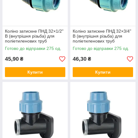
Коліно затискне ПНД 32×1/2"
Коліно затискне ПНД 32×3/4"
В (внутрішня різьба) для
В (внутрішня різьба) для
поліетиленових труб
поліетиленових труб
SantehPlast Україна
SantehPlast Україна
Готово до відправки 275 од.
Готово до відправки 275 од.
45,90
46,30
₴
₴
Купити
Купити