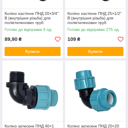
Коліно настінне ПНД 20×3/4"
Коліно настінне ПНД 25×1/2"
В (внутрішня різьба) для
В (внутрішня різьба) для
поліетиленових труб
поліетиленових труб
SantehPlast Україна
SantehPlast Україна
Готово до відправки 4 од.
Готово до відправки 275 од.
89,90
109
₴
₴
Купити
Купити
Коліно затискне ПНД 40×1
Коліно затискне ПНД 20×20