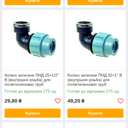
Купити
Купити
Коліно затискне ПНД 25×1/2"
Коліно затискне ПНД 32×1" В
В (внутрішня різьба) для
(внутрішня різьба) для
поліетиленових труб
поліетиленових труб
SantehPlast Україна
SantehPlast Україна
Готово до відправки 275 од.
Готово до відправки 275 од.
29,80
49,20
₴
₴
Купити
Купити