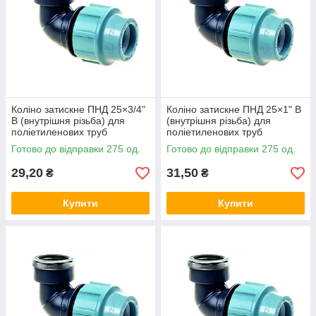
Коліно затискне ПНД 25×3/4"
Коліно затискне ПНД 25×1" В
В (внутрішня різьба) для
(внутрішня різьба) для
поліетиленових труб
поліетиленових труб
SantehPlast Україна
SantehPlast Україна
Готово до відправки 275 од.
Готово до відправки 275 од.
29,20
31,50
₴
₴
Купити
Купити