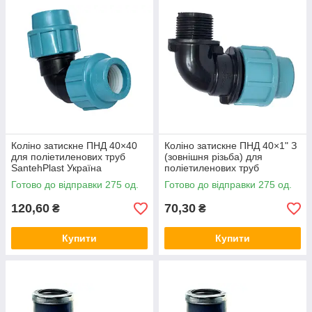
Коліно затискне ПНД 40×40
Коліно затискне ПНД 40×1" З
для поліетиленових труб
(зовнішня різьба) для
SantehPlast Україна
поліетиленових труб
SantehPlast Україна
Готово до відправки 275 од.
Готово до відправки 275 од.
120,60
70,30
₴
₴
Купити
Купити