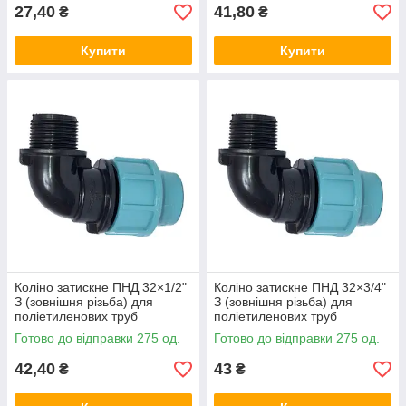
27,40
41,80
₴
₴
Купити
Купити
Коліно затискне ПНД 32×1/2"
Коліно затискне ПНД 32×3/4"
З (зовнішня різьба) для
З (зовнішня різьба) для
поліетиленових труб
поліетиленових труб
SantehPlast Україна
SantehPlast Україна
Готово до відправки 275 од.
Готово до відправки 275 од.
42,40
43
₴
₴