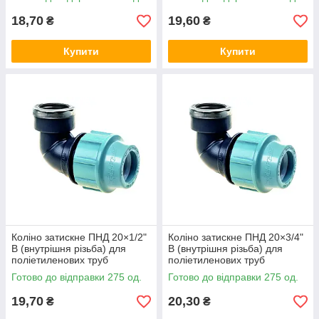
18,70
19,60
₴
₴
Купити
Купити
Коліно затискне ПНД 20×1/2"
Коліно затискне ПНД 20×3/4"
В (внутрішня різьба) для
В (внутрішня різьба) для
поліетиленових труб
поліетиленових труб
SantehPlast Україна
SantehPlast Україна
Готово до відправки 275 од.
Готово до відправки 275 од.
19,70
20,30
₴
₴