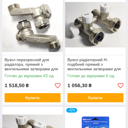
Вузол перехресний для
Вузол радіаторний Н-
радіатора, прямий з
подібний прямий з
вентильними затворами для
вентильними затворами для
2 трубних систем 3/4"В x 3/4"
1-2 трубних систем 3/4"X 3/4"
Готово до відправки 43 од.
Готово до відправки 6 од.
євроконус V&G
євроконус V&G
1 518,50
1 056,30
₴
₴
Купити
Купити
–5%