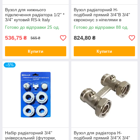
Вузол для нижнього
Вузол радіаторний Н-
підключення радіатора 1/2" *
подібний прямий 3/4"В 3/4"
3/4" кутовий RS-k Italy
євроконус з ніпелями в
комплекті V&G
Готово до відправки 25 од.
Готово до відправки 88 од.
536,75
824,80
₴
₴
565 ₴
Купити
Купити
–5%
Набір радіаторний 3/4"
Вузол для радіатора Н-
універсальний (футорки,
подібний прямий 3/4"X 3/4"