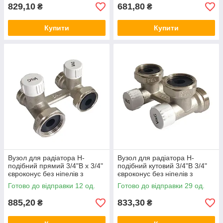
829,10
681,80
₴
₴
Купити
Купити
Вузол для радіатора Н-
Вузол для радіатора Н-
подібний прямий 3/4"В x 3/4"
подібний кутовий 3/4"В 3/4"
євроконус без ніпелів з
євроконус без ніпелів з
вентилями V&G
вентилями V&G
Готово до відправки 12 од.
Готово до відправки 29 од.
885,20
833,30
₴
₴