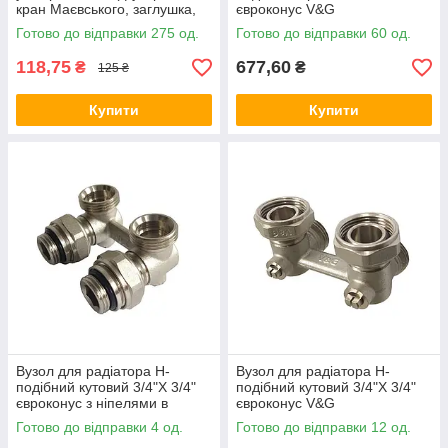
кран Маєвського, заглушка,
євроконус V&G
ключ) Gross
Готово до відправки 275 од.
Готово до відправки 60 од.
118,75
677,60
₴
₴
125 ₴
Купити
Купити
Вузол для радіатора Н-
Вузол для радіатора Н-
подібний кутовий 3/4"X 3/4"
подібний кутовий 3/4"X 3/4"
євроконус з ніпелями в
євроконус V&G
комплекті V&G
Готово до відправки 4 од.
Готово до відправки 12 од.