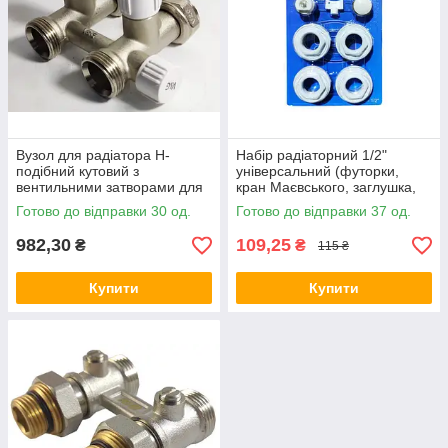
Вузол для радіатора Н-
Набір радіаторний 1/2"
подібний кутовий з
універсальний (футорки,
вентильними затворами для
кран Маєвського, заглушка,
1-2 трубних систем
ключ) Gross
Готово до відправки 30 од.
Готово до відправки 37 од.
3/4"Вx3/4" євроконус V&G
982,30
109,25
₴
₴
115 ₴
Купити
Купити