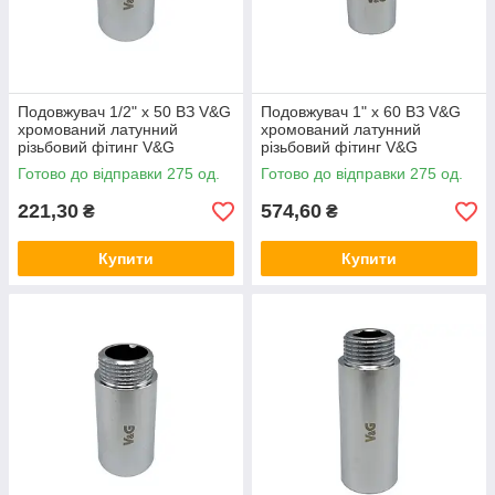
Подовжувач 1/2" x 50 ВЗ V&G
Подовжувач 1" x 60 ВЗ V&G
хромований латунний
хромований латунний
різьбовий фітинг V&G
різьбовий фітинг V&G
(VALOGIN) для
(VALOGIN) для
Готово до відправки 275 од.
Готово до відправки 275 од.
водопостачання та опалення
водопостачання та опалення
221,30
574,60
₴
₴
Купити
Купити