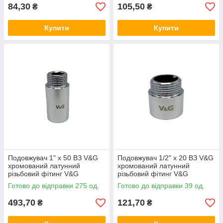
84,30
105,50
₴
₴
Купити
Купити
Подовжувач 1" x 50 ВЗ V&G
Подовжувач 1/2" x 20 ВЗ V&G
хромований латунний
хромований латунний
різьбовий фітинг V&G
різьбовий фітинг V&G
(VALOGIN) для
(VALOGIN) для
Готово до відправки 275 од.
Готово до відправки 39 од.
водопостачання та опалення
водопостачання та опалення
493,70
121,70
₴
₴