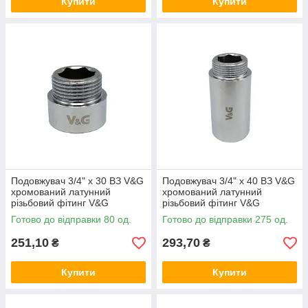
Купити
Купити
Подовжувач 3/4" x 30 ВЗ V&G
Подовжувач 3/4" x 40 ВЗ V&G
хромований латунний
хромований латунний
різьбовий фітинг V&G
різьбовий фітинг V&G
(VALOGIN) для
(VALOGIN) для
Готово до відправки 80 од.
Готово до відправки 275 од.
водопостачання та опалення
водопостачання та опалення
251,10
293,70
₴
₴
Купити
Купити