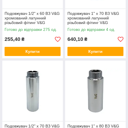
Подовжувач 1/2" x 60 ВЗ V&G
Подовжувач 1" x 70 ВЗ V&G
хромований латунний
хромований латунний
різьбовий фітинг V&G
різьбовий фітинг V&G
(VALOGIN) для
(VALOGIN) для
Готово до відправки 275 од.
Готово до відправки 4 од.
водопостачання та опалення
водопостачання та опалення
255,40
640,10
₴
₴
Купити
Купити
Подовжувач 1/2" x 70 ВЗ V&G
Подовжувач 1" x 80 ВЗ V&G