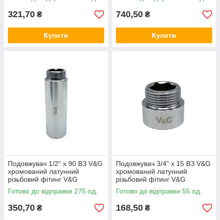
водопостачання та опалення
водопостачання та опалення
321,70
740,50
₴
₴
Купити
Купити
Подовжувач 1/2" x 90 ВЗ V&G
Подовжувач 3/4" x 15 ВЗ V&G
хромований латунний
хромований латунний
різьбовий фітинг V&G
різьбовий фітинг V&G
(VALOGIN) для
(VALOGIN) для
Готово до відправки 275 од.
Готово до відправки 55 од.
водопостачання та опалення
водопостачання та опалення
350,70
168,50
₴
₴