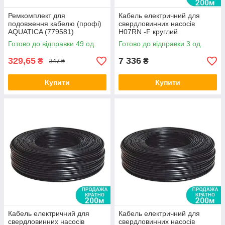
Ремкомплект для
Кабель електричний для
подовження кабелю (профі)
свердловинних насосів
AQUATICA (779581)
H07RN -F круглий
(3×0.75мм2) 200м Dongyin
Готово до відправки 49 од.
Готово до відправки 3 од.
арт.(779942)
329,65
7 336
₴
₴
347 ₴
Купити
Купити
Кабель електричний для
Кабель електричний для
свердловинних насосів
свердловинних насосів