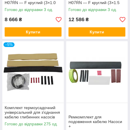
H07RN — F круглий (3×1.0
H07RN — F круглий (3×1.5
мм2) 200 м Dongyin арт.
мм2) 200 м Dongyin арт.
Готово до відправки 3 од.
Готово до відправки 3 од.
(779943)
(779945)
8 666
12 586
₴
₴
Купити
Купити
–5%
Комплект термоусадочний
універсальний для з'єднання
кабелю глибинних насосів
Ремкомплект для
подовження кабелю Насоси
Готово до відправки 275 од.
+