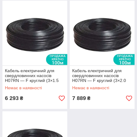
Кабель електричний для
Кабель електричний для
свердловинних насосів
свердловинних насосів
H07RN — F круглий (3×1.5
H07RN — F круглий (3×2.0
мм2) 100 м DONGYIN арт.
мм2) 100 м DONGYIN арт.
Немає в наявності
Немає в наявності
(779935)
(779936)
6 293
7 889
₴
₴