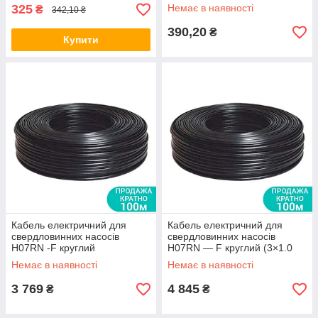
325
Немає в наявності
₴
342,10 ₴
390,20
₴
Купити
Кабель електричний для
Кабель електричний для
свердловинних насосів
свердловинних насосів
H07RN -F круглий
H07RN — F круглий (3×1.0
(3×0.75мм2) 100м DONGYIN
мм2) 100 м DONGYIN арт.
Немає в наявності
Немає в наявності
арт.(779932)
(779933)
3 769
4 845
₴
₴