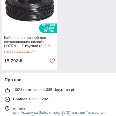
Кабель електричний для
свердловинних насосів
H07RN — F круглий (3×2.0
мм2) 200 м Dongyin арт.
Немає в наявності
(779946)
15 792
₴
Про нас
100% позитивних з 385 відгуків за рік
Працює з 29.09.2021
м. Київ
вул. Академіка Заболотного 15"В" магазин "Будівельні