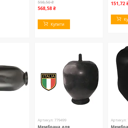
598,50 ₴
151,72 
568,58 ₴
К
Купити
779499
Мембрана для
Мембра