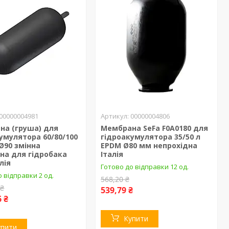
00000004981
00000004806
на (груша) для
Мембрана SeFa F0A0180 для
умулятора 60/80/100
гідроакумулятора 35/50 л
Ø90 змінна
EPDM Ø80 мм непрохідна
на для гідробака
Італія
лія
Готово до відправки 12 од.
 відправки 2 од.
568,20 ₴
 ₴
539,79 ₴
6 ₴
Купити
упити