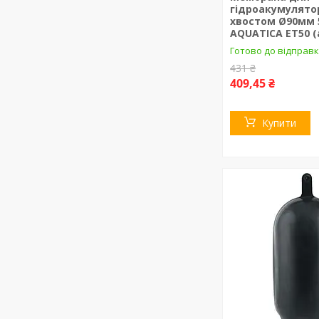
гідроакумулято
хвостом Ø90мм 
AQUATICA ET50 (
Готово до відправк
431 ₴
409,45 ₴
Купити