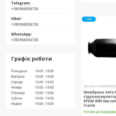
+380968006726
–5%
+380968006726
+380968006726
Графік роботи
Понеділок
10:00
19:00
Вівторок
10:00
19:00
Середа
10:00
19:00
000000050
Четвер
10:00
19:00
Мембрана SeFa 
Пʼятниця
10:00
19:00
гідроакумулятор
Субота
10:00
19:00
EPDM Ø80 мм не
Неділя
10:00
19:00
Італія
Готово до відправк