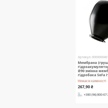
000000046
Мембрана (груш
гідроакумулято
Ø90 змінна мем
гідробака SeFa І
Немає в наявності
267,90 ₴
+380 (96) 800-67