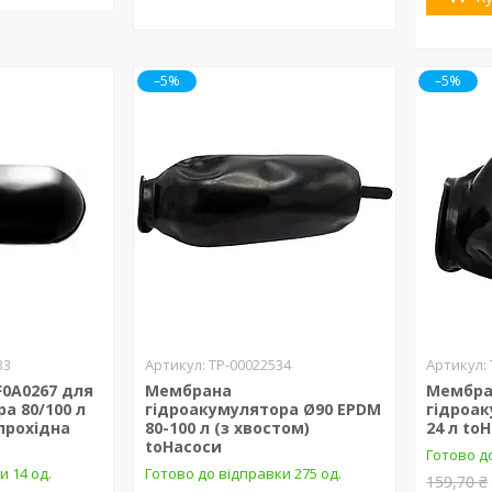
–5%
–5%
33
ТР-00022534
F0A0267 для
Мембрана
Мембра
а 80/100 л
гідроакумулятора Ø90 EPDM
гідроа
прохідна
80-100 л (з хвостом)
24 л to
toНасоси
Готово до
и 14 од.
Готово до відправки 275 од.
159,70 ₴