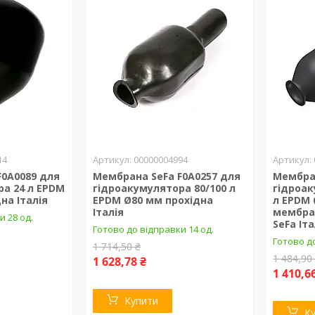
14
00000004994
F0A0089 для
Мембрана SeFa F0A0257 для
Мембра
ра 24 л EPDM
гідроакумулятора 80/100 л
гідроак
на Італія
EPDM Ø80 мм прохідна
л EPDM 
Італія
мембра
и 28 од.
SeFa Іта
Готово до відправки 14 од.
Готово до
1 714,50 ₴
1 484,90
1 628,78 ₴
1 410,6
Купити
К