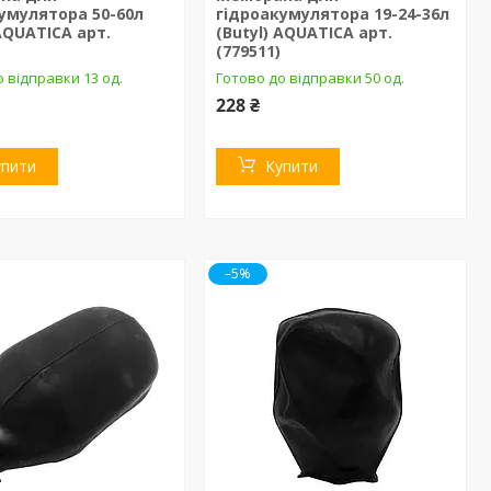
умулятора 50-60л
гідроакумулятора 19-24-36л
 AQUATICA арт.
(Butyl) AQUATICA арт.
(779511)
 відправки 13 од.
Готово до відправки 50 од.
228 ₴
упити
Купити
–5%