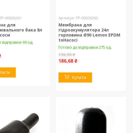
ТР-00026261
ТР-00026262
на для
Мембрана для
ювального бака 8л
гідроакумулятора 24л
асоси
горловина Ø90 Lemon EPDM
toHacocі
 відправки 69 од.
Готово до відправки 275 од.
196,50 ₴
₴
186,68 ₴
упити
Купити