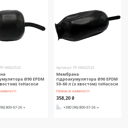
ТР-00022532
ТР-00022533
на
Мембрана
кумулятора Ø90 EPDM
гідроакумулятора Ø90 EPDM
 хвостом) toНасоси
50-60 л (з хвостом) toНасоси
наявності
Немає в наявності
358,20 ₴
(96) 800-67-26
+380 (96) 800-67-26