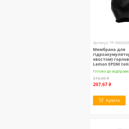
ТР-000262
Мембрана для
гідроакумулятор
хвостом) горло
Lemon EPDM toH
Готово до відправк
218,60 ₴
207,67 ₴
Купити