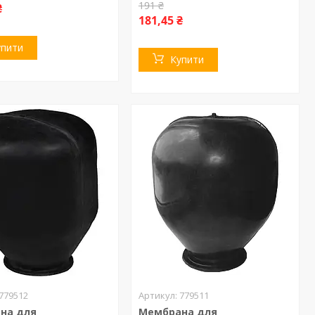
191 ₴
₴
181,45 ₴
упити
Купити
779512
779511
на для
Мембрана для