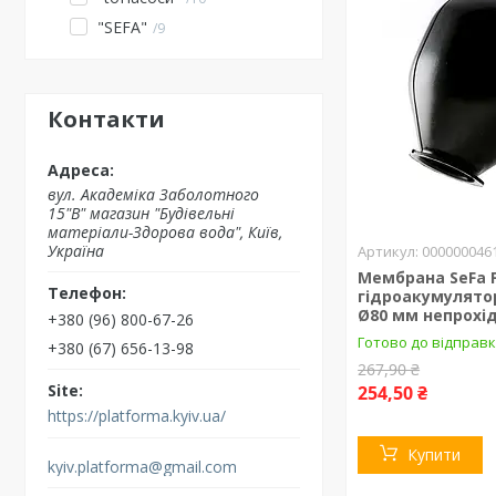
"SEFA"
9
Контакти
вул. Академіка Заболотного
15"В" магазин "Будівельні
матеріали-Здорова вода", Київ,
Україна
000000046
Мембрана SeFa 
гідроакумулято
Ø80 мм непрохід
+380 (96) 800-67-26
Готово до відправк
+380 (67) 656-13-98
267,90 ₴
254,50 ₴
https://platforma.kyiv.ua/
Купити
kyiv.platforma@gmail.com