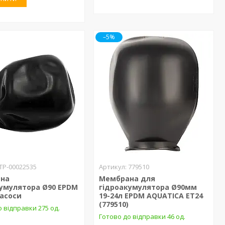
–5%
ТР-00022535
779510
на
Мембрана для
кумулятора Ø90 EPDM
гідроакумулятора Ø90мм
Насоси
19-24л EPDM AQUATICA ET24
(779510)
 відправки 275 од.
Готово до відправки 46 од.