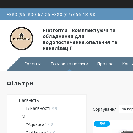
+380 (96) 800-67-26
+380 (67) 656-13-98
Platforma - комплектуючі та
обладнання для
водопостачання,опалення та
каналізації
Головна
Товари та послуги
Про нас
Конт
Фільтри
Наявність
В наявності
19
ТМ
–5%
"Aquatica"
18
"toНасоси"
10