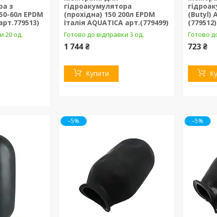
ра з
гідроакумулятора
гідроак
50-60л EPDM
(прохідна) 150 200л EPDM
(Butyl)
арт.779513)
Італія AQUATICA арт.(779499)
(779512)
и 20 од.
Готово до відправки 3 од.
Готово до
1 744 ₴
723 ₴
Купити
К
–5%
–5%