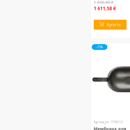
1 696,40 ₴
1 611,58 ₴
Купити
–5%
779513
Мембрана для