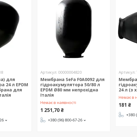
18
00000004820
а) для
Мембрана SeFa F0A0092 для
Мембра
ра 24 л EPDM
гідроакумулятора 50/80 л
гідроа
брана для
EPDM Ø80 мм непрохідна
24 л (з
талія
Італія
Немає в 
Немає в наявності
181 ₴
1 251,70 ₴
+380 
-26
+380 (96) 800-67-26