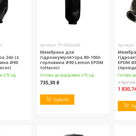
63
ТР-00026265
Мембрана для
Мембра
а 24л (з
гідроакумулятора 80-100л
гідроак
вина Ø90
горловина Ø90 Lemon EPDM
EPDM Ø8
acocі
toHacocі
(прохідн
и 275 од.
Готово до відправки 275 од.
Готово до
735,30 ₴
1 927,10
1 830,7
Купити
К