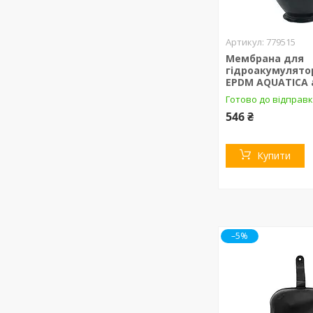
779515
Мембрана для
гідроакумулятор
EPDM AQUATICA а
Готово до відправк
546 ₴
Купити
–5%