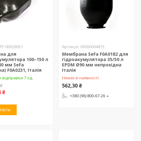
ТР-00028051
00000004815
на для
Мембрана SeFa F0A0182 для
умулятора 100–150 л
гідроакумулятора 35/50 л
0 мм SeFa
EPDM Ø90 мм непрохідна
а) F0A0231, Італія
Італія
 відправки 7 од.
Немає в наявності
562,30 ₴
 ₴
4 ₴
+380 (96) 800-67-26
упити