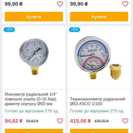
99,90
99,90
₴
₴
Купити
Купити
–5%
–5%
Манометр радіальний 1/4"
зовнішня різьба (0-16 бар)
Термоманометр радіальний
діаметр корпусу Ø50 мм
Ø63 ASCO 1/100
MR.004
Готово до відправки 275 од.
Готово до відправки 275 од.
94,62
415,06
₴
₴
99,60 ₴
436,90 ₴