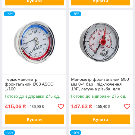
Купити
Купити
–5%
–5%
Термоманометр
Манометр фронтальний Ø50
фронтальний Ø63 ASCO
мм 0-4 бар , підключення
1/100
1/4", латунна різьба, для
опалення та води
Готово до відправки 275 од.
Готово до відправки 275 од.
415,06
147,63
₴
₴
436,90 ₴
155,40 ₴
Купити
Купити
–5%
–5%