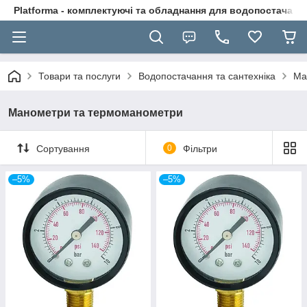
Platforma - комплектуючі та обладнання для водопостачання
Товари та послуги
Водопостачання та сантехніка
Ма
Манометри та термоманометри
Сортування
0
Фільтри
–5%
–5%