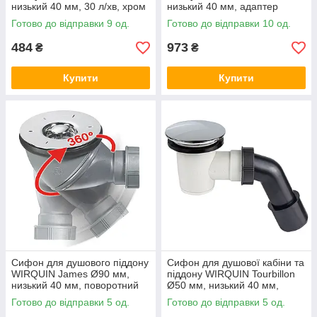
низький 40 мм, 30 л/хв, хром
низький 40 мм, адаптер
40/50 мм, 29 л/хв, хром
Готово до відправки 9 од.
Готово до відправки 10 од.
484
973
₴
₴
Купити
Купити
Сифон для душового піддону
Сифон для душової кабіни та
WIRQUIN James Ø90 мм,
піддону WIRQUIN Tourbillon
низький 40 мм, поворотний
Ø50 мм, низький 40 мм,
360°, 31-34.5 л/хв, хром,
адаптер 40/50 мм, 22 л/хв,
Готово до відправки 5 од.
Готово до відправки 5 од.
Франція
хром, Франція