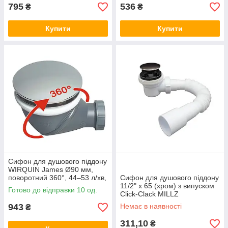
795
536
₴
₴
Купити
Купити
Сифон для душового піддону
WIRQUIN James Ø90 мм,
поворотний 360°, 44–53 л/хв,
Сифон для душового піддону
хром
11/2" х 65 (хром) з випуском
Готово до відправки 10 од.
Сlick-Сlack MILLZ
943
Немає в наявності
₴
311,10
₴